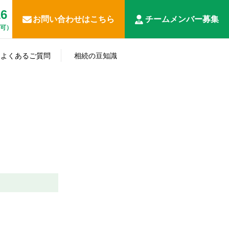
16
お問い合わせはこちら
チームメンバー募集
応可）
遺
相
産
よくあるご質問
相続の豆知識
続
相
分
事
放
続
生
申
割･
税
業
棄･
人･
知らない
前
告
名
務
承
相続の豆
準
相
と損する
対
全
義
調
継
知識
確
続
相続対策
策
般
変
査
関
定
財
更
連
申
産
関
告
係