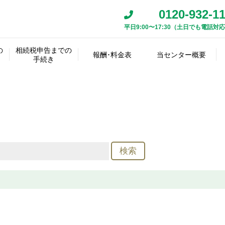
0120-932-1
平日9:00〜17:30（土日でも電話対
相
続
資
遺
税
人
産･
の
相続税申告までの
産
理
報酬･料金表
当センター概要
の
相
負
相
手続き
最
遺
分
士
確
続
準
債
続
初
言
割
名
アク
事
定
方
確
の
税
相続税
スタ
の
書
協
義
報酬事
その他
代表
代表
セス
務
遺
法
定
詳
申
報酬料
ッフ
手
の
議
変
例
の料金
挨拶
経歴
マッ
所
産
の
申
細
告･
金
紹介
続
確
書
更
プ
へ
の
決
告
調
納
き
認
の
の
概
定
査･
付
作
質
要
鑑
成
問
把
定
握