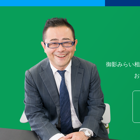
御影みらい相
お