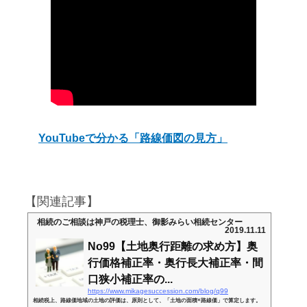
YouTubeで分かる「路線価図の見方」
【関連記事】
相続のご相談は神戸の税理士、御影みらい相続センター
2019.11.11
No99【土地奥行距離の求め方】奥
行価格補正率・奥行長大補正率・間
口狭小補正率の...
https://www.mikagesuccession.com/blog/q99
相続税上、路線価地域の土地の評価は、原則として、「土地の面積×路線価」で算定します。