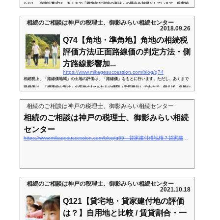
ただし、当該計算式は、あくまで「標準的な宅地の形状」の場合を前提としています。現実的
には、土地の奥行が長い短い、あるいは間口が極端に狭いなど、様々な形状の土地が存在しま
す。こういった土地は、通常の整形地よりも土地の利用価値が下がるため、各種の「補正率」
相続のご相談は神戸の税理士、御影みらい相続センター
2018.09.26
を用いて、土地の評価額を減額・増額します。 今回は、相続税上の土地評価する際に利用する
「補正率」のうち、「奥行価格補正率」「奥行長大補正率」「間口狭小補正率」...
Q74【角地・準角地】角地の相続税
評価方法/正面路線価の判定方法・側
方路線影響加...
https://www.mikagesuccession.com/blog/q74
相続税上、「路線価地域」の土地の評価は、「路線価」をもとに行います。ただし、あくまで
路線価は、「標準的な形状」の宅地の1㎡あたりの価額（千円単位）ですので、例えば、角地な
どの場合、通常の土地よりも利便性が高くなります。こういった利便性を反映して、角地にか
かる相続税上の評価については、「一定の評価額の加算」計算を行います。 ただし、角地は、
相続のご相談は神戸の税理士、御影みらい相続センター
道路２面に面しているため、どちらの路線価を適用するのかにより、評価が異なります。今回
相続のご相談は神戸の税理士、御影みらい相続
は、角地の評価方法につき解説します。 １． 角地の種類（１） 角地...
センター
https://www.mikagesuccession.com/blog/q65 貸家建付借地権？貸家建付地って？
相続のご相談は神戸の税理士、御影みらい相続センター
2021.10.18
Q121【貸宅地・貸家建付地の評価
は？】自用地と比較 / 賃貸割合・一