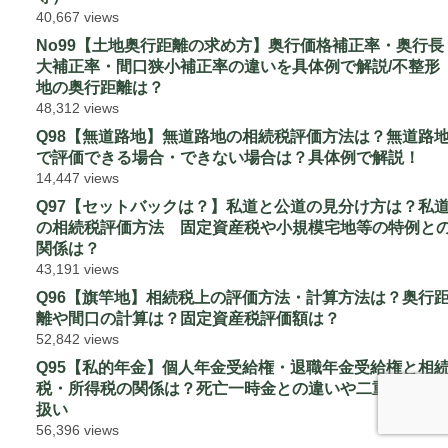
40,667 views
No99【土地奥行距離の求め方】奥行価格補正率・奥行長
大補正率・間口狭小補正率の違いを具体例で解説/不整形
地の奥行距離は？
48,312 views
Q98【無道路地】無道路地の相続税評価方法は？無道路
で評価できる場合・できない場合は？具体例で解説！
14,447 views
Q97【セットバックは？】私道と公道の見分け方は？私
の相続税評価方法 固定資産税や小規模宅地等の特例と
関係は？
43,191 views
Q96【旗竿地】相続税上の評価方法・計算方法は？奥行
離や間口の計算は？固定資産税評価額は？
52,842 views
Q95【私的年金】個人年金受給権・退職年金受給権と相
税・所得税の関係は？死亡一時金との違いや二重課税の
扱い
56,396 views