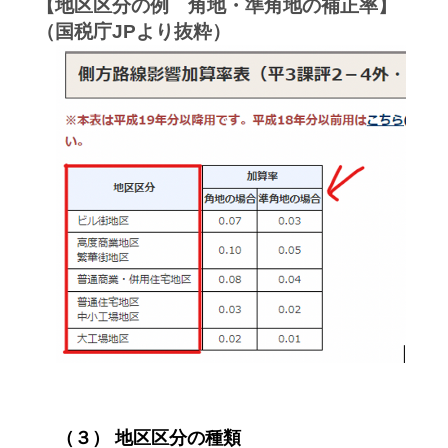
【地区区分の例 角地・準角地の補正率】
（国税庁JPより抜粋）
（３） 地区区分の種類