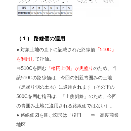
（１） 路線価の適用
● 対象土地の直下に記載された路線価
「510C」
を利用し
て評価。
⇒510Cを囲む
「楕円上側」が黒塗り
のため、当
該510Cの路線価は、今回の例題青囲みの土地
（黒塗り側の土地）に適用されます（その下の
500Cを囲む楕円は、「上側斜線」のため、今回
の青囲み土地に適用される路線価ではない）。
● 路線価図を囲む図形は「楕円」 ⇒ 高度商業
地区