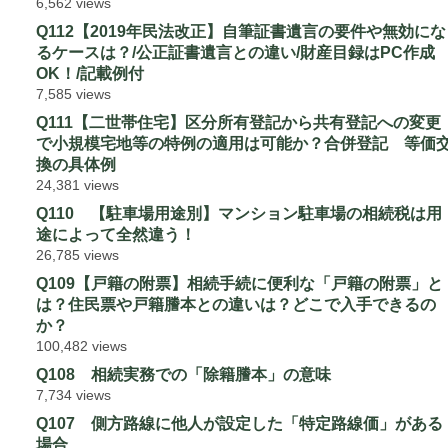
6,562 views
Q112【2019年民法改正】自筆証書遺言の要件や無効にな
るケースは？/公正証書遺言との違い/財産目録はPC作成
OK！/記載例付
7,585 views
Q111【二世帯住宅】区分所有登記から共有登記への変更
で小規模宅地等の特例の適用は可能か？合併登記 等価
換の具体例
24,381 views
Q110 【駐車場用途別】マンション駐車場の相続税は用
途によって全然違う！
26,785 views
Q109【戸籍の附票】相続手続に便利な「戸籍の附票」と
は？住民票や戸籍謄本との違いは？どこで入手できるの
か？
100,482 views
Q108 相続実務での「除籍謄本」の意味
7,734 views
Q107 側方路線に他人が設定した「特定路線価」がある
場合