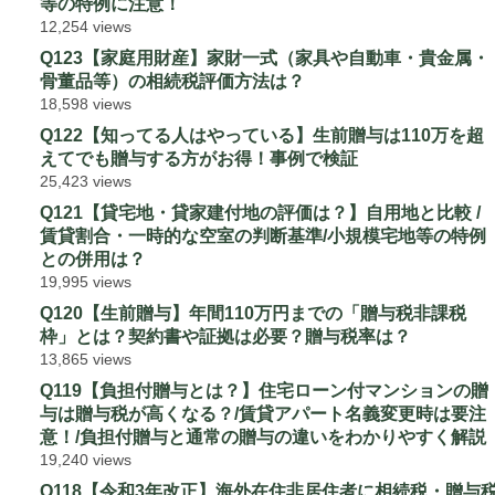
等の特例に注意！
12,254 views
Q123【家庭用財産】家財一式（家具や自動車・貴金属・
骨董品等）の相続税評価方法は？
18,598 views
Q122【知ってる人はやっている】生前贈与は110万を超
えてでも贈与する方がお得！事例で検証
25,423 views
Q121【貸宅地・貸家建付地の評価は？】自用地と比較 /
賃貸割合・一時的な空室の判断基準/小規模宅地等の特例
との併用は？
19,995 views
Q120【生前贈与】年間110万円までの「贈与税非課税
枠」とは？契約書や証拠は必要？贈与税率は？
13,865 views
Q119【負担付贈与とは？】住宅ローン付マンションの贈
与は贈与税が高くなる？/賃貸アパート名義変更時は要注
意！/負担付贈与と通常の贈与の違いをわかりやすく解説
19,240 views
Q118【令和3年改正】海外在住非居住者に相続税・贈与