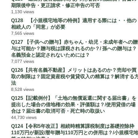
期限後申告・更正請求・修正申告の可否
1,130 views
Q128 【小規模宅地等の特例】適用する際には・・他の
相続人の「同意」が必要
7,565 views
Q127 【子供への贈与】赤ちゃん・幼児・未成年者への贈
与は可能か？贈与税は課税されるのか？/ 孫への贈与は？
名義預金と認定されないためには？
7,077 views
Q126【共有名義不動産】メリットはあるのか？売却や買
取の制限は？固定資産税や賃貸収入の精算は？解消する
法
8,528 views
Q125【記載例付】「土地の無償返還に関する届出書」を
提出した場合の借地権の効果・評価額は？/使用貸借の場
合は？届出書の取消可否・死亡時の取扱い
44,730 views
Q124【令和5年改正】相続時精算課税制度は基礎控除枠
110万円が新設/暦年贈与110万円との併用は？/小規模宅