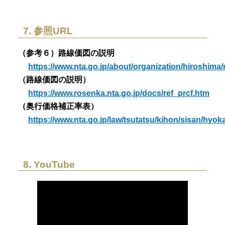
7. 参照URL
（参考６）路線価図の説明
https://www.nta.go.jp/about/organization/hiroshima
（路線価図の説明）
https://www.rosenka.nta.go.jp/docs/ref_prcf.htm
（奥行価格補正率表）
https://www.nta.go.jp/law/tsutatsu/kihon/sisan/hyo
8. YouTube