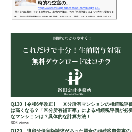
時的な空室の...
https://www.mikagesuccession.com/blog/q121
同じように所有している土地でも、土地の評価は、その「利用使途」によって大きく変わりま
す。 自由な利用制限のない土地（自用地）と比べると、賃貸している土地は、賃借人がいる
分、利用する際に制約がありますので、相続税評価額は下がります。 「貸宅地」「貸家建付
地」は、共に他人に賃貸している状態の土地のことを指します。今回は、「貸宅地」「貸家建
付地」の相続税上の評価を、「自用地」と比較して解説し、小規模宅地等の特例との関係等に
つきお伝えします。 １． 土地の利用制限・権利による区分土...
Q130【令和6年改正】 区分所有マンションの相続税評
は高くなる？「区分所有補正率」による相続税評価が必
なマンションは？具体的な計算方法！
606 views
Q129 遺留分侵害額請求があった場合の相続税申告書の