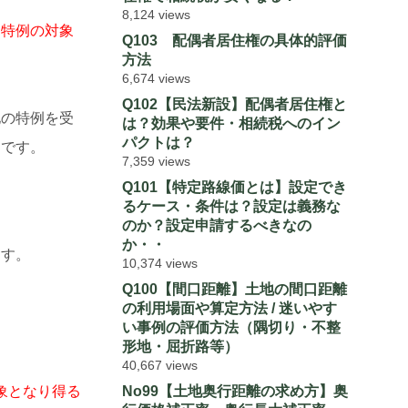
8,124 views
「
特例の対象
Q103 配偶者居住権の具体的評価
方法
6,674 views
Q102【民法新設】配偶者居住権と
地の特例を受
は？効果や要件・相続税へのイン
パクトは？
めです。
7,359 views
Q101【特定路線価とは】設定でき
るケース・条件は？設定は義務な
のか？設定申請するべきなの
か・・
ます。
10,374 views
Q100【間口距離】土地の間口距離
の利用場面や算定方法 / 迷いやす
い事例の評価方法（隅切り・不整
形地・屈折路等）
40,667 views
象となり得る
No99【土地奥行距離の求め方】奥