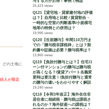
与する方がお得！事例で検証
25,423 views
Q121【貸宅地・貸家建付地の評価
は？】自用地と比較 / 賃貸割合・
一時的な空室の判断基準/小規模宅
地等の特例との併用は？
19,995 views
Q120【生前贈与】年間110万円ま
での「贈与税非課税枠」とは？契
約書や証拠は必要？贈与税率は？
13,865 views
Q119【負担付贈与とは？】住宅ロ
、どの土地に
ーン付マンションの贈与は贈与税
が高くなる？/賃貸アパート名義変
更時は要注意！/負担付贈与と通常
続人が限定
の贈与の違いをわかりやすく解説
19,240 views
Q118【令和3年改正】海外在住非
居住者に相続税・贈与税は課税さ
れるのか？海外財産への課税は？