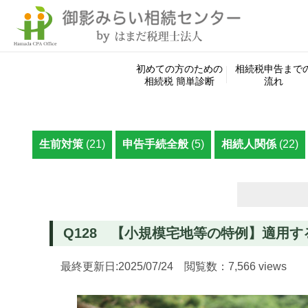
初めての方のための
相続税申告まで
相続税 簡単診断
流れ
生前対策
(21)
申告手続全般
(5)
相続人関係
(22)
検
索:
Q128 【小規模宅地等の特例】適用
最終更新日:2025/07/24 閲覧数：7,566 views