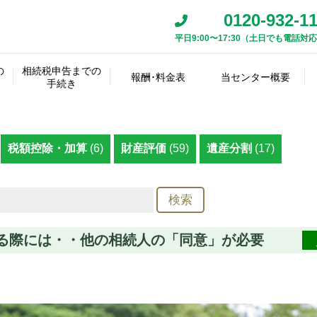
0120-932-1
平日9:00〜17:30（土日でも電話対
相
続
資
遺
税
人
産･
の
相続税申告までの
産
理
報酬･料金表
当センター概要
の
相
負
相
手続き
最
遺
分
士
確
続
準
債
続
初
言
割
名
アク
事
定
方
確
の
税
相続税
スタ
の
書
協
義
報酬事
その他
代表
代表
セス
務
遺
法
定
詳
申
報酬料
ッフ
手
の
議
変
例
の料金
挨拶
経歴
マッ
所
産
の
申
細
告･
金
紹介
続
確
書
更
プ
へ
の
決
告
調
納
税額控除・加算
(6)
財産評価
(59)
遺産分割
(17)
き
認
の
の
概
定
査･
付
作
質
要
鑑
成
問
把
定
握
する際には・・他の相続人の「同意」が必要