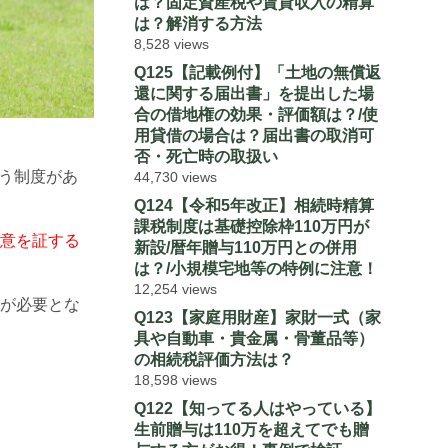
は？固定資産税や賃貸収入の精算
は？解消する方法
8,528 views
Q125【記載例付】「土地の無償返
還に関する届出書」を提出した場
合の借地権の効果・評価額は？/使
用貸借の場合は？届出書の取消可
否・死亡時の取扱い
う制度があ
44,730 views
Q124【令和5年改正】相続時精算
課税制度は基礎控除枠110万円が
意を証する
新設/暦年贈与110万円との併用
は？/小規模宅地等の特例に注意！
12,254 views
が必要とな
Q123【家庭用財産】家財一式（家
具や自動車・貴金属・骨董品等）
の相続税評価方法は？
18,598 views
Q122【知ってる人はやっている】
生前贈与は110万を超えてでも贈