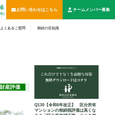
16
お問い合わせはこちら
チームメンバー募集
応可）
遺
相
産
よくあるご質問
相続の豆知識
続
相
分
事
放
続
生
申
割･
税
業
棄･
人･
知らない
前
告
名
務
承
相続の豆
準
相
と損する
対
全
義
調
継
知識
確
続
相続対策
策
般
変
査
関
定
財
更
連
申
産
関
告
係
財産評価
Q130【令和6年改正】 区分所有
マンションの相続税評価は高くな