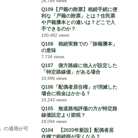
26,785 views
Q109【戸籍の附票】相続手続に便
利な「戸籍の附票」とは？住民票
や戸籍謄本との違いは？どこで入
手できるのか？
100,482 views
Q108 相続実務での「除籍謄本」
の意味
7,734 views
Q107 側方路線に他人が設定した
「特定路線価」がある場合
10,996 views
Q106「配偶者居住権」が消滅した
場合に税金はかかる？
10,243 views
Q105 無道路地評価の方が特定路
線価設定より節税？
18,094 views
」の適用が可
Q104 【2020年新設】配偶者居
住権で相続税が安くなる？