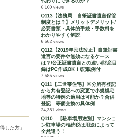
代わりにできるのか？
6,160 views
Q113【法務局 自筆証書遺言保管
制度とは？】メリットデメリット/
必要書類・具体的手続・手数料を
わかりやすく解説
6,562 views
Q112【2019年民法改正】自筆証書
遺言の要件や無効になるケース
は？/公正証書遺言との違い/財産目
録はPC作成OK！/記載例付
7,585 views
Q111【二世帯住宅】区分所有登記
から共有登記への変更で小規模宅
地等の特例の適用は可能か？合併
登記 等価交換の具体例
24,381 views
Q110 【駐車場用途別】マンショ
ン駐車場の相続税は用途によって
得した方」
全然違う！