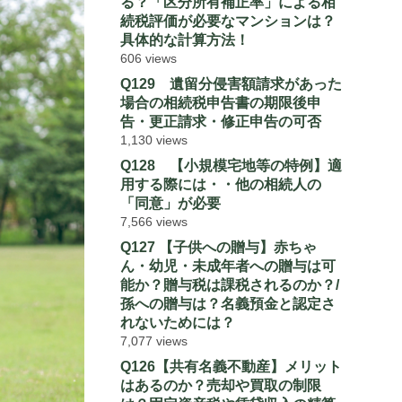
る？「区分所有補正率」による相
続税評価が必要なマンションは？
具体的な計算方法！
606 views
Q129 遺留分侵害額請求があった
場合の相続税申告書の期限後申
告・更正請求・修正申告の可否
1,130 views
Q128 【小規模宅地等の特例】適
用する際には・・他の相続人の
「同意」が必要
7,566 views
Q127 【子供への贈与】赤ちゃ
ん・幼児・未成年者への贈与は可
能か？贈与税は課税されるのか？/
孫への贈与は？名義預金と認定さ
れないためには？
7,077 views
Q126【共有名義不動産】メリット
はあるのか？売却や買取の制限