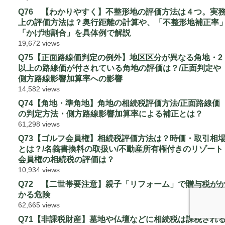
Q76 【わかりやすく】不整形地の評価方法は４つ。実
上の評価方法は？奥行距離の計算や、「不整形地補正率
「かげ地割合」を具体例で解説
19,672 views
Q75【正面路線価判定の例外】地区区分が異なる角地・2
以上の路線価が付されている角地の評価は？/正面判定や
側方路線影響加算率への影響
14,582 views
Q74【角地・準角地】角地の相続税評価方法/正面路線価
の判定方法・側方路線影響加算率による補正とは？
61,298 views
Q73【ゴルフ会員権】相続税評価方法は？時価・取引相
とは？/名義書換料の取扱い/不動産所有権付きのリゾート
会員権の相続税の評価は？
10,934 views
Q72 【二世帯要注意】親子「リフォーム」で贈与税が
かる危険
62,665 views
Q71【非課税財産】墓地や仏壇などに相続税は課税され