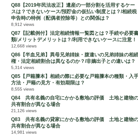
Q88【2019年民法改正】遺産の一部分割を活用するケー
スは？できないケース/預貯金の仮払い制度とは？/相続税
申告時の特例（配偶者控除等）との関係は？
8,912 views
Q87【記載例付】法定相続情報一覧図とは？手続や必要
類/メリットデメリットは？/利用できないケースに注意！
12,668 views
Q86【半血兄弟】異母兄弟姉妹・腹違いの兄弟姉妹の相
権・法定相続割合は異なるのか？/非嫡出子との違いは？
5,314 views
Q85【戸籍謄本】相続の際に必要な戸籍謄本の種類・入
方法・戸籍の見方・有効期限は？
8,555 views
Q84 共有名義の自宅にかかる敷地の評価 土地と建物
共有割合が異なる場合
21,126 views
Q83 共有名義の貸家にかかる敷地の評価 土地と建物
共有割合が異なる場合
14,981 views