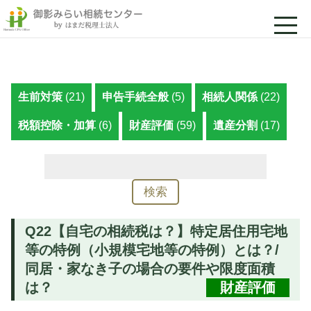
生前対策
(21)
申告手続全般
(5)
相続人関係
(22)
税額控除・加算
(6)
財産評価
(59)
遺産分割
(17)
検
索:
Q22【自宅の相続税は？】特定居住用宅地
等の特例（小規模宅地等の特例）とは？/
同居・家なき子の場合の要件や限度面積
は？
財産評価