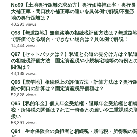
No99【土地奥行距離の求め方】奥行価格補正率・奥行長
大補正率・間口狭小補正率の違いを具体例で解説/不整形
地の奥行距離は？
48,293 views
Q98【無道路地】無道路地の相続税評価方法は？無道路
で評価できる場合・できない場合は？具体例で解説！
14,444 views
Q97【セットバックは？】私道と公道の見分け方は？私
の相続税評価方法 固定資産税や小規模宅地等の特例と
関係は？
43,189 views
Q96【旗竿地】相続税上の評価方法・計算方法は？奥行
離や間口の計算は？固定資産税評価額は？
52,828 views
Q95【私的年金】個人年金受給権・退職年金受給権と相
税・所得税の関係は？死亡一時金との違いや二重課税の
扱い
56,391 views
Q94 生命保険金の負担者と相続税・贈与税・所得税の