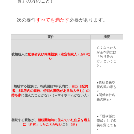
貸」の方のこと）
次の要件
すべてを満たす
必要があります。
要件
摘要
亡くなった人
が基本的には
被相続人に
配偶者及び同居親族（法定相続人）がいな
「独り身の
い
方」というこ
と。
●奥様名義や
相続する親族は、相続開始3年以内に、
自己（配偶
親名義の家も
者、3親等内の親族、特別の関係がある法人含む）の
×
●関係会社名
持ち家
に住んだことがない（＝マイホームがない人）
義の家も×
●「親や孫に
相続する親族が、
相続開始時に住んでいた住居を過去
売却」して名
に「所有」したことがない
こと
（※）
義を変えても
×