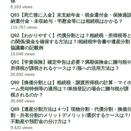
係
8,163 views
Q93【死亡後に入金】未支給年金・税金還付金・保険過
納還付金・未収給与・弔慰金等には相続税はかかる？
115,767 views
Q92【わかりやすく】代償分割とは？相続税・所得税等
の関係/資金を確保する方法は？/相続税申告書や遺産分割
協議書の記載例
15,648 views
Q91【学資保険】確定申告は必要？満期保険金に贈与税
所得税が課税されるケースは？/孫への活用方法は？
20,892 views
Q90【換価分割とは】相続税・譲渡所得税の計算・マイ
ーム売却特例等の適用は？/単独登記の場合に贈与税が課
税されるのか？
30,888 views
Q89【遺産分割方法は４つ】現物分割・代償分割・換価
割・共有分割のメリットデメリット/選択するケースは？/
不動産や預貯金の分け方は？
9,420 views