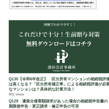
小規模宅地等の特例とは、例えば、居住している土地を相続する場合に、相続税評価額が最大
80％減額できる制度です。居住用土地に係る特例は「特定居住用宅地等の特例」と呼ばれま
す。 「特定居住用宅地等の特例」では、土地等の所有者は「被相続人」である必要がありま
す。しかし、場合によっては、土地上の建物が「被相続人名義」でないケースもありえます。
例えば、親所有の土地の上に、子供が建物を建設して、子供が居住している場合などです。こ
ういった「建物名義」が「土地名義」と異なる場合に、特例の適用ができる...
Q130【令和6年改正】 区分所有マンションの相続税評
は高くなる？「区分所有補正率」による相続税評価が必
なマンションは？具体的な計算方法！
602 views
Q129 遺留分侵害額請求があった場合の相続税申告書の
期限後申告・更正請求・修正申告の可否