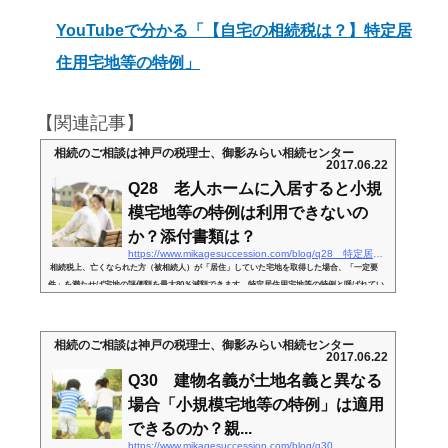
YouTubeで分かる「【自宅の相続税は？】特定居
住用宅地等の特例」
【関連記事】
相続のご相談は神戸の税理士、御影みらい相続センター
2017.06.22
Q28 老人ホームに入居すると小規
模宅地等の特例は利用できないの
か？添付書類は？
https://www.mikagesuccession.com/blog/q28 特定居住用宅地等の特例の適用～老人ホーム
相続税上、亡くなられた方（被相続人）が「居住」していた宅地を取得した場合、「一定要
件」を満たせば宅地の評価額を最大80％減額できます。特定居住用宅地等の特例と呼ばれてい
ます。 この点、被相続人が老人ホームに入居しているケースもあると思います。こういった場
合、一般的に老人ホームに住民票を移すケースは少ないです。しかし、「老人ホーム」などに
入所している場合、自宅には「居住」していないことになります。こういった場合、特定居住
相続のご相談は神戸の税理士、御影みらい相続センター
用宅地等の特例の「居住要件」を満たさないのか？という論点です。&...
2017.06.22
Q30 建物名義が土地名義と異なる
場合「小規模宅地等の特例」は適用
できるのか？親...
https://www.mikagesuccession.com/blog/q30