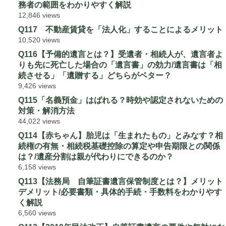
務者の範囲をわかりやすく解説
12,846 views
Q117 不動産賃貸を「法人化」することによるメリット
10,520 views
Q116【予備的遺言とは？】受遺者・相続人が、遺言者よ
りも先に死亡した場合の「遺言書」の効力/遺言書は「相
続させる」「遺贈する」どちらがベター？
9,426 views
Q115「名義預金」はばれる？時効や認定されないための
対策・解消方法
44,022 views
Q114【赤ちゃん】胎児は「生まれたもの」とみなす？相
続権の有無・相続税基礎控除の算定や申告期限との関係
は？/遺産分割は親が代わりにできるのか？
6,158 views
Q113【法務局 自筆証書遺言保管制度とは？】メリット
デメリット/必要書類・具体的手続・手数料をわかりやす
く解説
6,560 views