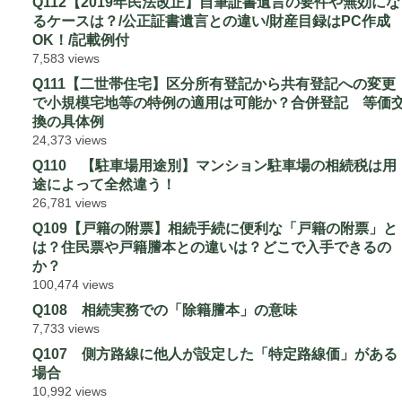
Q112【2019年民法改正】自筆証書遺言の要件や無効にな
るケースは？/公正証書遺言との違い/財産目録はPC作成
OK！/記載例付
7,583 views
Q111【二世帯住宅】区分所有登記から共有登記への変更
で小規模宅地等の特例の適用は可能か？合併登記 等価
換の具体例
24,373 views
Q110 【駐車場用途別】マンション駐車場の相続税は用
途によって全然違う！
26,781 views
Q109【戸籍の附票】相続手続に便利な「戸籍の附票」と
は？住民票や戸籍謄本との違いは？どこで入手できるの
か？
100,474 views
Q108 相続実務での「除籍謄本」の意味
7,733 views
Q107 側方路線に他人が設定した「特定路線価」がある
場合
10,992 views