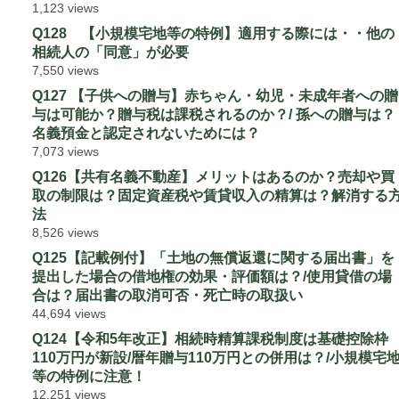
1,123 views
Q128 【小規模宅地等の特例】適用する際には・・他の
相続人の「同意」が必要
7,550 views
Q127 【子供への贈与】赤ちゃん・幼児・未成年者への贈
与は可能か？贈与税は課税されるのか？/ 孫への贈与は？
名義預金と認定されないためには？
7,073 views
Q126【共有名義不動産】メリットはあるのか？売却や買
取の制限は？固定資産税や賃貸収入の精算は？解消する
法
8,526 views
Q125【記載例付】「土地の無償返還に関する届出書」を
提出した場合の借地権の効果・評価額は？/使用貸借の場
合は？届出書の取消可否・死亡時の取扱い
44,694 views
Q124【令和5年改正】相続時精算課税制度は基礎控除枠
110万円が新設/暦年贈与110万円との併用は？/小規模宅
等の特例に注意！
12,251 views