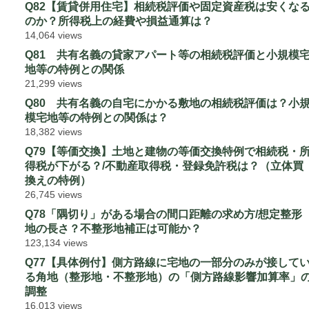
Q82【賃貸併用住宅】相続税評価や固定資産税は安くな
のか？所得税上の経費や損益通算は？
14,064 views
Q81 共有名義の貸家アパート等の相続税評価と小規模
地等の特例との関係
21,299 views
Q80 共有名義の自宅にかかる敷地の相続税評価は？小
模宅地等の特例との関係は？
18,382 views
Q79【等価交換】土地と建物の等価交換特例で相続税・
得税が下がる？/不動産取得税・登録免許税は？（立体買
換えの特例）
26,745 views
Q78「隅切り」がある場合の間口距離の求め方/想定整形
地の長さ？不整形地補正は可能か？
123,134 views
Q77【具体例付】側方路線に宅地の一部分のみが接して
る角地（整形地・不整形地）の「側方路線影響加算率」
調整
16,013 views