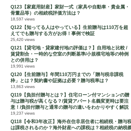
Q123【家庭用財産】家財一式（家具や自動車・貴金属・
骨董品等）の相続税評価方法は？
18,597 views
Q122【知ってる人はやっている】生前贈与は110万を超
えてでも贈与する方がお得！事例で検証
25,420 views
Q121【貸宅地・貸家建付地の評価は？】自用地と比較 /
賃貸割合・一時的な空室の判断基準/小規模宅地等の特例
との併用は？
19,991 views
Q120【生前贈与】年間110万円までの「贈与税非課税
枠」とは？契約書や証拠は必要？贈与税率は？
13,863 views
Q119【負担付贈与とは？】住宅ローン付マンションの贈
与は贈与税が高くなる？/賃貸アパート名義変更時は要注
意！/負担付贈与と通常の贈与の違いをわかりやすく解説
19,237 views
Q118【令和3年改正】海外在住非居住者に相続税・贈与
は課税されるのか？海外財産への課税は？相続税の納税