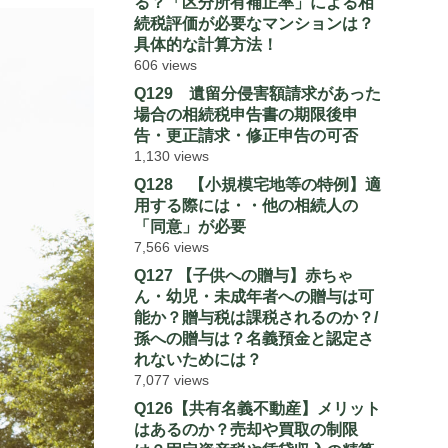
る？「区分所有補正率」による相
続税評価が必要なマンションは？
具体的な計算方法！
606 views
Q129 遺留分侵害額請求があった
場合の相続税申告書の期限後申
告・更正請求・修正申告の可否
1,130 views
Q128 【小規模宅地等の特例】適
用する際には・・他の相続人の
「同意」が必要
7,566 views
Q127 【子供への贈与】赤ちゃ
ん・幼児・未成年者への贈与は可
能か？贈与税は課税されるのか？/
孫への贈与は？名義預金と認定さ
れないためには？
7,077 views
Q126【共有名義不動産】メリット
はあるのか？売却や買取の制限