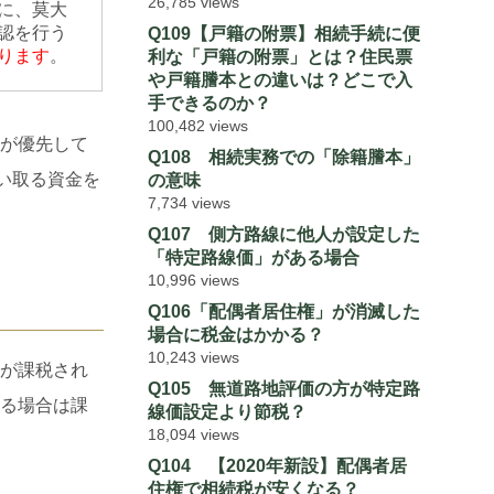
26,785 views
に、莫大
認を行う
Q109【戸籍の附票】相続手続に便
ります
。
利な「戸籍の附票」とは？住民票
や戸籍謄本との違いは？どこで入
手できるのか？
100,482 views
が優先して
Q108 相続実務での「除籍謄本」
い取る資金を
の意味
7,734 views
Q107 側方路線に他人が設定した
「特定路線価」がある場合
10,996 views
Q106「配偶者居住権」が消滅した
場合に税金はかかる？
10,243 views
が課税され
Q105 無道路地評価の方が特定路
る場合は課
線価設定より節税？
18,094 views
Q104 【2020年新設】配偶者居
住権で相続税が安くなる？