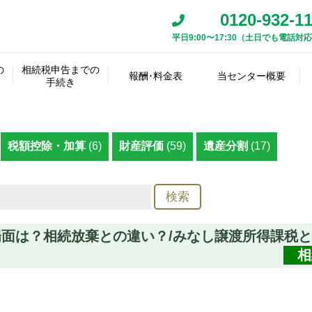
0120-932-1
平日9:00〜17:30（土日でも電話対
相
続
資
遺
税
人
産･
の
相続税申告までの
産
理
報酬･料金表
当センター概要
の
相
負
相
手続き
最
遺
分
士
確
続
準
債
続
初
言
割
名
アク
事
定
方
確
の
税
相続税
スタ
の
書
協
義
報酬事
その他
代表
代表
セス
務
遺
法
定
詳
申
報酬料
ッフ
手
の
議
変
例
の料金
挨拶
経歴
マッ
所
産
の
申
細
告･
金
紹介
続
確
書
更
プ
へ
の
決
告
調
納
税額控除・加算
(6)
財産評価
(59)
遺産分割
(17)
き
認
の
の
概
定
査･
付
作
質
要
鑑
成
問
把
定
握
場面は？相続放棄との違い？/みなし譲渡所得課税
相