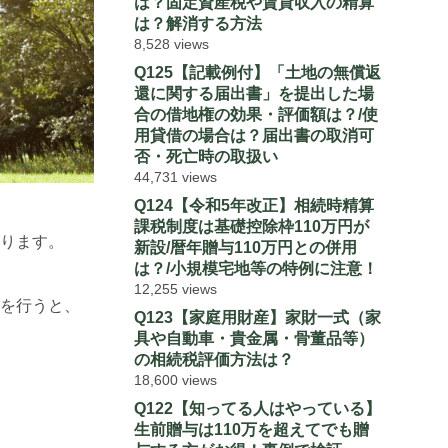
は？固定資産税や賃貸収入の精算
は？解消する方法
8,528 views
Q125【記載例付】「土地の無償返
還に関する届出書」を提出した場
合の借地権の効果・評価額は？/使
用貸借の場合は？届出書の取消可
否・死亡時の取扱い
44,731 views
Q124【令和5年改正】相続時精算
課税制度は基礎控除枠110万円が
ります。
新設/暦年贈与110万円との併用
は？/小規模宅地等の特例に注意！
12,255 views
を行うと、
Q123【家庭用財産】家財一式（家
具や自動車・貴金属・骨董品等）
の相続税評価方法は？
18,600 views
Q122【知ってる人はやっている】
生前贈与は110万を超えてでも贈