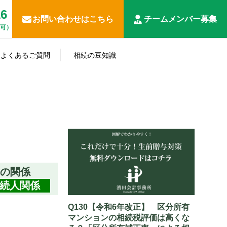
16
お問い合わせはこちら
チームメンバー募集
応可）
遺
相
産
よくあるご質問
相続の豆知識
続
相
分
事
放
続
生
申
割･
税
業
棄･
人･
知らない
前
告
名
務
承
相続の豆
準
相
と損する
対
全
義
調
継
知識
確
続
相続対策
策
般
変
査
関
定
財
更
連
申
産
関
告
係
との関係
続人関係
Q130【令和6年改正】 区分所有
マンションの相続税評価は高くな