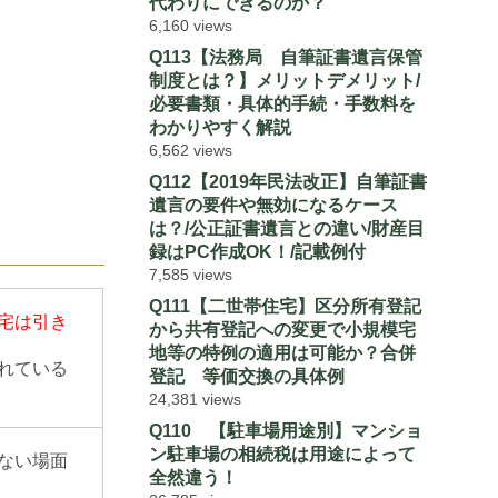
代わりにできるのか？
6,160 views
Q113【法務局 自筆証書遺言保管
制度とは？】メリットデメリット/
必要書類・具体的手続・手数料を
わかりやすく解説
6,562 views
Q112【2019年民法改正】自筆証書
遺言の要件や無効になるケース
は？/公正証書遺言との違い/財産目
録はPC作成OK！/記載例付
7,585 views
Q111【二世帯住宅】区分所有登記
宅は引き
から共有登記への変更で小規模宅
地等の特例の適用は可能か？合併
れている
登記 等価交換の具体例
24,381 views
Q110 【駐車場用途別】マンショ
ン駐車場の相続税は用途によって
ない場面
全然違う！