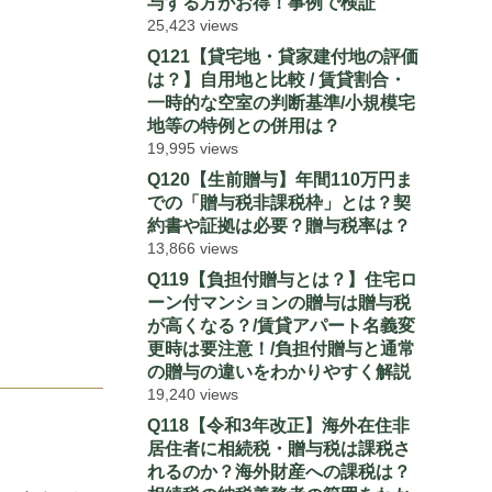
与する方がお得！事例で検証
25,423 views
Q121【貸宅地・貸家建付地の評価
は？】自用地と比較 / 賃貸割合・
一時的な空室の判断基準/小規模宅
地等の特例との併用は？
19,995 views
Q120【生前贈与】年間110万円ま
での「贈与税非課税枠」とは？契
約書や証拠は必要？贈与税率は？
13,866 views
Q119【負担付贈与とは？】住宅ロ
ーン付マンションの贈与は贈与税
が高くなる？/賃貸アパート名義変
更時は要注意！/負担付贈与と通常
の贈与の違いをわかりやすく解説
19,240 views
Q118【令和3年改正】海外在住非
居住者に相続税・贈与税は課税さ
れるのか？海外財産への課税は？