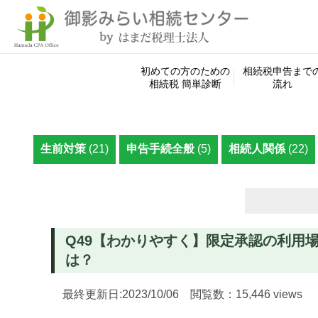
初めての方のための
相続税申告まで
相続税 簡単診断
流れ
生前対策
(21)
申告手続全般
(5)
相続人関係
(22)
検
索:
Q49【わかりやすく】限定承認の利用
は？
最終更新日:2023/10/06 閲覧数：15,446 views