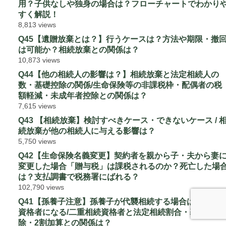
用？子供なしや独身の場合は？フローチャートでわかり
すく解説！
8,813 views
Q45【遺贈放棄とは？】行うケースは？方法や期限・撤
は可能か？相続放棄との関係は？
10,873 views
Q44【他の相続人の影響は？】相続放棄と法定相続人の
数・基礎控除の関係/生命保険等の非課税枠・配偶者の税
額軽減・未成年者控除との関係は？
7,615 views
Q43 【相続放棄】検討すべきケース・できないケース / 
続放棄が他の相続人に与える影響は？
5,750 views
Q42【生命保険名義変更】契約者を親から子・夫から妻
変更した場合「贈与税」は課税されるのか？死亡した場
は？支払調書で税務署にばれる？
102,790 views
Q41【孫養子注意】孫養子が代襲相続する場合は二重相
資格者になる/二重相続資格者と法定相続割合・基礎控
除・2割加算との関係は？