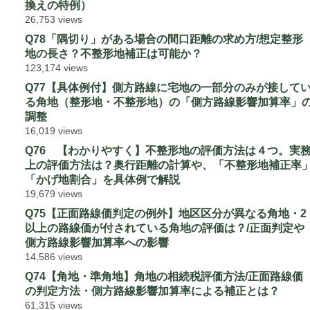
換えの特例）
26,753 views
Q78「隅切り」がある場合の間口距離の求め方/想定整形
地の長さ？不整形地補正は可能か？
123,174 views
Q77【具体例付】側方路線に宅地の一部分のみが接して
る角地（整形地・不整形地）の「側方路線影響加算率」
調整
16,019 views
Q76 【わかりやすく】不整形地の評価方法は４つ。実
上の評価方法は？奥行距離の計算や、「不整形地補正率
「かげ地割合」を具体例で解説
19,679 views
Q75【正面路線価判定の例外】地区区分が異なる角地・2
以上の路線価が付されている角地の評価は？/正面判定や
側方路線影響加算率への影響
14,586 views
Q74【角地・準角地】角地の相続税評価方法/正面路線価
の判定方法・側方路線影響加算率による補正とは？
61,315 views