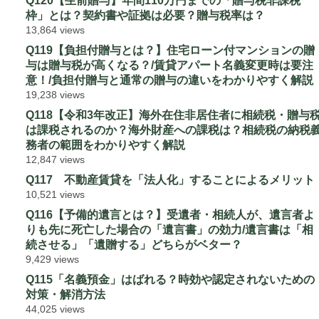
Q120【生前贈与】年間110万円までの「贈与税非課税
枠」とは？契約書や証拠は必要？贈与税率は？
13,864 views
Q119【負担付贈与とは？】住宅ローン付マンションの贈
与は贈与税が高くなる？/賃貸アパート名義変更時は要注
意！/負担付贈与と通常の贈与の違いをわかりやすく解説
19,238 views
Q118【令和3年改正】海外在住非居住者に相続税・贈与
は課税されるのか？海外財産への課税は？相続税の納税
務者の範囲をわかりやすく解説
12,847 views
Q117 不動産賃貸を「法人化」することによるメリット
10,521 views
Q116【予備的遺言とは？】受遺者・相続人が、遺言者よ
りも先に死亡した場合の「遺言書」の効力/遺言書は「相
続させる」「遺贈する」どちらがベター？
9,429 views
Q115「名義預金」はばれる？時効や認定されないための
対策・解消方法
44,025 views