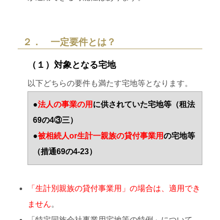
２． 一定要件とは？
（１）対象となる宅地
以下どちらの要件も満たす宅地等となります。
●
法人の事業の用
に供されていた宅地等（租法
69の4③三）
●
被相続人or生計一親族の貸付事業用
の宅地等
（措通69の4-23）
「生計別親族の貸付事業用」の場合は、適用でき
ません
。
「特定同族会社事業用宅地等の特例」について