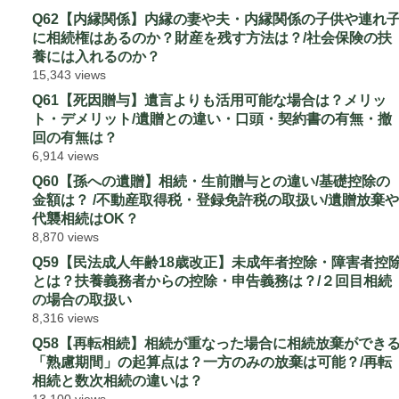
Q62【内縁関係】内縁の妻や夫・内縁関係の子供や連れ
に相続権はあるのか？財産を残す方法は？/社会保険の扶
養には入れるのか？
15,343 views
Q61【死因贈与】遺言よりも活用可能な場合は？メリッ
ト・デメリット/遺贈との違い・口頭・契約書の有無・撤
回の有無は？
6,914 views
Q60【孫への遺贈】相続・生前贈与との違い/基礎控除の
金額は？ /不動産取得税・登録免許税の取扱い/遺贈放棄や
代襲相続はOK？
8,870 views
Q59【民法成人年齢18歳改正】未成年者控除・障害者控
とは？扶養義務者からの控除・申告義務は？/２回目相続
の場合の取扱い
8,316 views
Q58【再転相続】相続が重なった場合に相続放棄ができ
「熟慮期間」の起算点は？一方のみの放棄は可能？/再転
相続と数次相続の違いは？