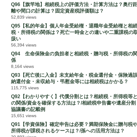
Q96【旗竿地】相続税上の評価方法・計算方法は？奥行
離や間口の計算は？固定資産税評価額は？
52,839 views
Q95【私的年金】個人年金受給権・退職年金受給権と相
税・所得税の関係は？死亡一時金との違いや二重課税の
扱い
56,394 views
Q94 生命保険金の負担者と相続税・贈与税・所得税の
係
8,164 views
Q93【死亡後に入金】未支給年金・税金還付金・保険過
納還付金・未収給与・弔慰金等には相続税はかかる？
115,775 views
Q92【わかりやすく】代償分割とは？相続税・所得税等
の関係/資金を確保する方法は？/相続税申告書や遺産分割
協議書の記載例
15,651 views
Q91【学資保険】確定申告は必要？満期保険金に贈与税
所得税が課税されるケースは？/孫への活用方法は？