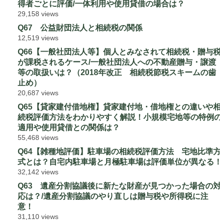
得者ごとに評価/一体利用や使用貸借の場合は？
29,158 views
Q67 公益財団法人と相続税の関係
12,519 views
Q66【一般社団法人等】個人とみなされて相続税・贈与
が課税されるケース/一般社団法人への不動産贈与・譲渡
等の取扱いは？（2018年改正 相続税節税スキームの歯
止め）
20,687 views
Q65【貸家建付借地権】貸家建付地・借地権との違いや
続税評価方法をわかりやすく解説！小規模宅地等の特例
適用や使用貸借との関係は？
55,468 views
Q64【雑種地評価】駐車場の相続税評価方法 宅地比準
式とは？自宅内駐車場と月極駐車場は評価単位が異なる
32,142 views
Q63 遺産分割協議後に新たな財産が見つかった場合の
応は？/遺産分割協議のやり直しは贈与税や所得税に注
意！
31,110 views