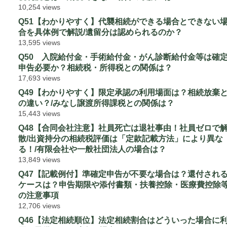
10,254 views
Q51【わかりやすく】代襲相続ができる場合とできない
合を具体例で解説/遺留分は認められるのか？
13,595 views
Q50 入院給付金・手術給付金・がん診断給付金等は確
申告必要か？相続税・所得税との関係は？
17,693 views
Q49【わかりやすく】限定承認の利用場面は？相続放棄
の違い？/みなし譲渡所得課税との関係は？
15,443 views
Q48【合同会社注意】社員死亡は退社事由！社員ゼロで
散/出資持分の相続税評価は「定款記載方法」により異な
る！/有限会社や一般社団法人の場合は？
13,849 views
Q47【記載例付】準確定申告が不要な場合は？還付され
ケースは？申告期限や添付書類・扶養控除・医療費控除
の注意事項
12,706 views
Q46【法定相続順位】法定相続割合はどういった場合に