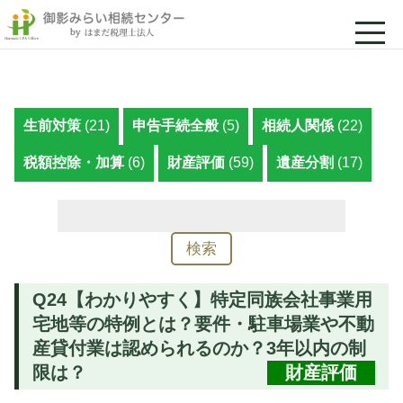
生前対策
(21)
申告手続全般
(5)
相続人関係
(22)
税額控除・加算
(6)
財産評価
(59)
遺産分割
(17)
検
索:
Q24【わかりやすく】特定同族会社事業用
宅地等の特例とは？要件・駐車場業や不動
産貸付業は認められるのか？3年以内の制
限は？
財産評価