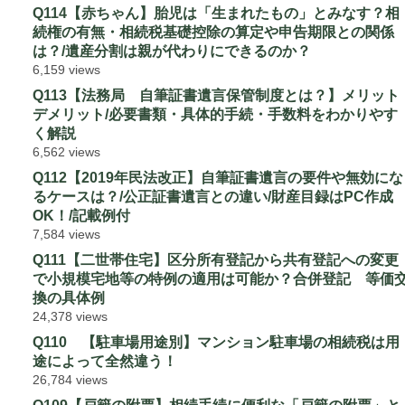
Q114【赤ちゃん】胎児は「生まれたもの」とみなす？相
続権の有無・相続税基礎控除の算定や申告期限との関係
は？/遺産分割は親が代わりにできるのか？
6,159 views
Q113【法務局 自筆証書遺言保管制度とは？】メリット
デメリット/必要書類・具体的手続・手数料をわかりやす
く解説
6,562 views
Q112【2019年民法改正】自筆証書遺言の要件や無効にな
るケースは？/公正証書遺言との違い/財産目録はPC作成
OK！/記載例付
7,584 views
Q111【二世帯住宅】区分所有登記から共有登記への変更
で小規模宅地等の特例の適用は可能か？合併登記 等価
換の具体例
24,378 views
Q110 【駐車場用途別】マンション駐車場の相続税は用
途によって全然違う！
26,784 views