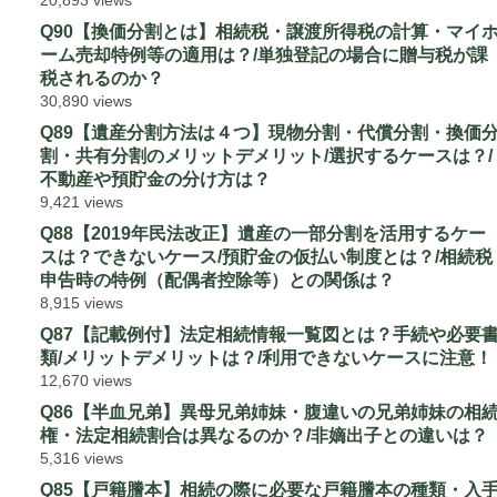
20,893 views
Q90【換価分割とは】相続税・譲渡所得税の計算・マイ
ーム売却特例等の適用は？/単独登記の場合に贈与税が課
税されるのか？
30,890 views
Q89【遺産分割方法は４つ】現物分割・代償分割・換価
割・共有分割のメリットデメリット/選択するケースは？/
不動産や預貯金の分け方は？
9,421 views
Q88【2019年民法改正】遺産の一部分割を活用するケー
スは？できないケース/預貯金の仮払い制度とは？/相続税
申告時の特例（配偶者控除等）との関係は？
8,915 views
Q87【記載例付】法定相続情報一覧図とは？手続や必要
類/メリットデメリットは？/利用できないケースに注意！
12,670 views
Q86【半血兄弟】異母兄弟姉妹・腹違いの兄弟姉妹の相
権・法定相続割合は異なるのか？/非嫡出子との違いは？
5,316 views
Q85【戸籍謄本】相続の際に必要な戸籍謄本の種類・入