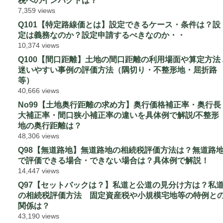
税へのインパクトは？
7,359 views
Q101【特定路線価とは】設定できるケース・条件は？設
定は義務なのか？設定申請するべきなのか・・
10,374 views
Q100【間口距離】土地の間口距離の利用場面や算定方法 
迷いやすい事例の評価方法（隅切り・不整形地・屈折路
等）
40,666 views
No99【土地奥行距離の求め方】奥行価格補正率・奥行長
大補正率・間口狭小補正率の違いを具体例で解説/不整形
地の奥行距離は？
48,306 views
Q98【無道路地】無道路地の相続税評価方法は？無道路
で評価できる場合・できない場合は？具体例で解説！
14,447 views
Q97【セットバックは？】私道と公道の見分け方は？私
の相続税評価方法 固定資産税や小規模宅地等の特例と
関係は？
43,190 views