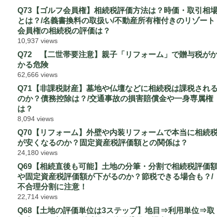
Q73【ゴルフ会員権】相続税評価方法は？時価・取引相
とは？/名義書換料の取扱い/不動産所有権付きのリゾート
会員権の相続税の評価は？
10,937 views
Q72 【二世帯要注意】親子「リフォーム」で贈与税が
かる危険
62,666 views
Q71【非課税財産】墓地や仏壇などに相続税は課税され
のか？債務控除は？/交通事故の損害賠償金や一身専属権
は？
8,094 views
Q70【リフォーム】外壁や内装リフォームで本当に相続
が安くなるのか？固定資産税評価額との関係は？
24,180 views
Q69【相続直後も可能】土地の分筆・分割で相続税評価
や固定資産税評価額が下がるのか？節税できる場合も？/
不合理分割に注意！
22,714 views
Q68【土地の評価単位は3ステップ】地目⇒利用単位⇒取