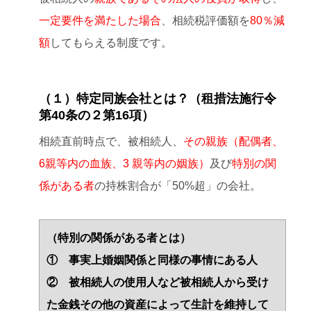
一定要件を満たした場合
、相続税評価額を
80％減
額
してもらえる制度です。
（１）特定同族会社とは？（租措法施行令
第40条の２第16項）
相続直前時点で、被相続人、
その親族（配偶者、
6親等内の血族、3 親等内の姻族）
及び
特別の関
係がある者
の持株割合が「50%超」の会社。
（特別の関係がある者とは）
① 事実上婚姻関係と同様の事情にある人
② 被相続人の使用人など被相続人から受け
た金銭その他の資産によって生計を維持して