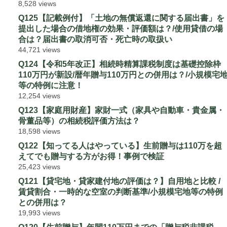
8,528 views
Q125【記載例付】「土地の無償返還に関する届出書」を
提出した場合の借地権の効果・評価額は？/使用貸借の場
合は？届出書の取消可否・死亡時の取扱い
44,721 views
Q124【令和5年改正】相続時精算課税制度は基礎控除枠
110万円が新設/暦年贈与110万円との併用は？/小規模宅
等の特例に注意！
12,254 views
Q123【家庭用財産】家財一式（家具や自動車・貴金属・
骨董品等）の相続税評価方法は？
18,598 views
Q122【知ってる人はやっている】生前贈与は110万を超
えてでも贈与する方がお得！事例で検証
25,423 views
Q121【貸宅地・貸家建付地の評価は？】自用地と比較 /
賃貸割合・一時的な空室の判断基準/小規模宅地等の特例
との併用は？
19,993 views