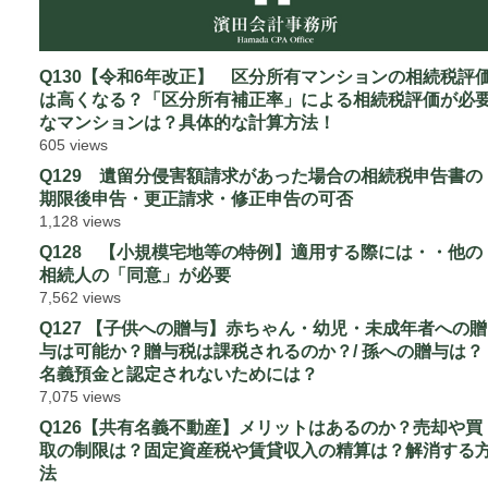
Q130【令和6年改正】 区分所有マンションの相続税評
は高くなる？「区分所有補正率」による相続税評価が必
なマンションは？具体的な計算方法！
605 views
Q129 遺留分侵害額請求があった場合の相続税申告書の
期限後申告・更正請求・修正申告の可否
1,128 views
Q128 【小規模宅地等の特例】適用する際には・・他の
相続人の「同意」が必要
7,562 views
Q127 【子供への贈与】赤ちゃん・幼児・未成年者への贈
与は可能か？贈与税は課税されるのか？/ 孫への贈与は？
名義預金と認定されないためには？
7,075 views
Q126【共有名義不動産】メリットはあるのか？売却や買
取の制限は？固定資産税や賃貸収入の精算は？解消する
法