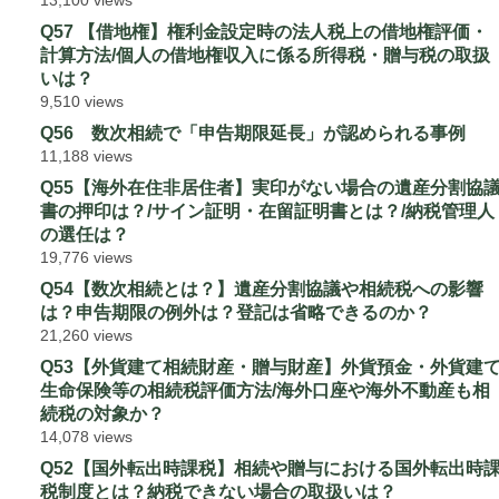
13,100 views
Q57 【借地権】権利金設定時の法人税上の借地権評価・
計算方法/個人の借地権収入に係る所得税・贈与税の取扱
いは？
9,510 views
Q56 数次相続で「申告期限延長」が認められる事例
11,188 views
Q55【海外在住非居住者】実印がない場合の遺産分割協
書の押印は？/サイン証明・在留証明書とは？/納税管理人
の選任は？
19,776 views
Q54【数次相続とは？】遺産分割協議や相続税への影響
は？申告期限の例外は？登記は省略できるのか？
21,260 views
Q53【外貨建て相続財産・贈与財産】外貨預金・外貨建
生命保険等の相続税評価方法/海外口座や海外不動産も相
続税の対象か？
14,078 views
Q52【国外転出時課税】相続や贈与における国外転出時
税制度とは？納税できない場合の取扱いは？