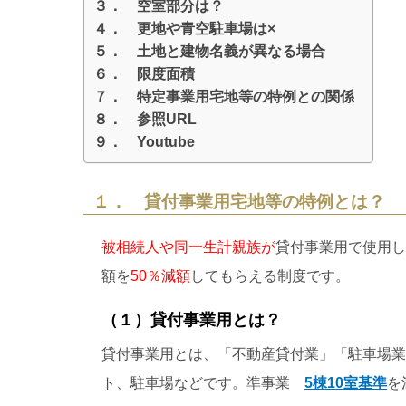
３． 空室部分は？
４． 更地や青空駐車場は×
５． 土地と建物名義が異なる場合
６． 限度面積
７． 特定事業用宅地等の特例との関係
８． 参照URL
９． Youtube
１． 貸付事業用宅地等の特例とは？
被相続人や同一生計親族が
貸付事業用で使用し
額を
50％減額
してもらえる制度です。
（１）貸付事業用とは？
貸付事業用とは、「不動産貸付業」「駐車場業
ト、駐車場などです。準事業
5棟10室基準
を