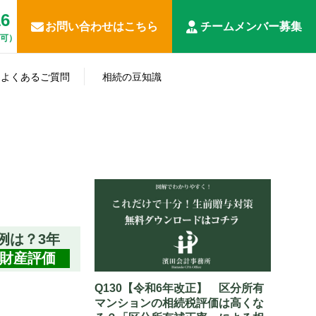
16
お問い合わせはこちら
チームメンバー募集
応可）
遺
相
産
よくあるご質問
相続の豆知識
続
相
分
事
放
続
生
申
割･
税
業
棄･
人･
知らない
前
告
名
務
承
相続の豆
準
相
と損する
対
全
義
調
継
知識
確
続
相続対策
策
般
変
査
関
定
財
更
連
申
産
関
告
係
例は？3年
財産評価
Q130【令和6年改正】 区分所有
マンションの相続税評価は高くな