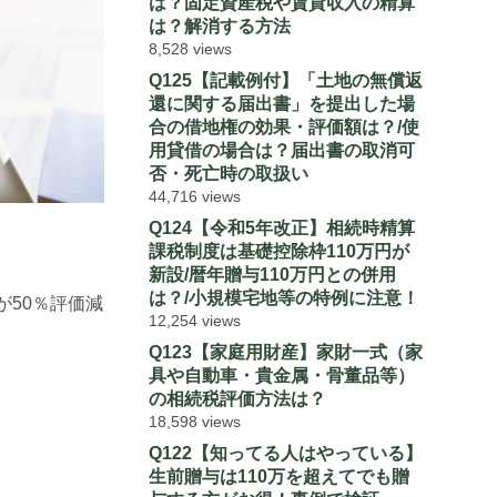
は？固定資産税や賃貸収入の精算
は？解消する方法
8,528 views
Q125【記載例付】「土地の無償返
還に関する届出書」を提出した場
合の借地権の効果・評価額は？/使
用貸借の場合は？届出書の取消可
否・死亡時の取扱い
44,716 views
Q124【令和5年改正】相続時精算
課税制度は基礎控除枠110万円が
新設/暦年贈与110万円との併用
は？/小規模宅地等の特例に注意！
が50％評価減
12,254 views
Q123【家庭用財産】家財一式（家
具や自動車・貴金属・骨董品等）
の相続税評価方法は？
18,598 views
Q122【知ってる人はやっている】
生前贈与は110万を超えてでも贈