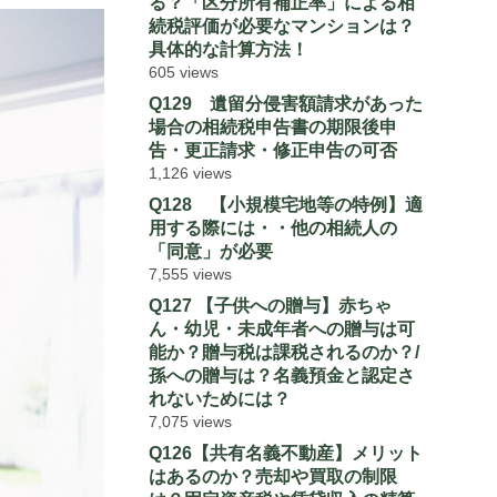
る？「区分所有補正率」による相
続税評価が必要なマンションは？
具体的な計算方法！
605 views
Q129 遺留分侵害額請求があった
場合の相続税申告書の期限後申
告・更正請求・修正申告の可否
1,126 views
Q128 【小規模宅地等の特例】適
用する際には・・他の相続人の
「同意」が必要
7,555 views
Q127 【子供への贈与】赤ちゃ
ん・幼児・未成年者への贈与は可
能か？贈与税は課税されるのか？/
孫への贈与は？名義預金と認定さ
れないためには？
7,075 views
Q126【共有名義不動産】メリット
はあるのか？売却や買取の制限