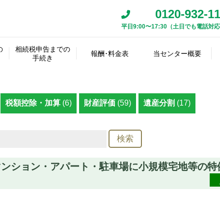
0120-932-1
平日9:00〜17:30（土日でも電話対
相
続
資
遺
税
人
産･
の
相続税申告までの
産
理
報酬･料金表
当センター概要
の
相
負
相
手続き
最
遺
分
士
確
続
準
債
続
初
言
割
名
アク
事
定
方
確
の
税
相続税
スタ
の
書
協
義
報酬事
その他
代表
代表
セス
務
遺
法
定
詳
申
報酬料
ッフ
手
の
議
変
例
の料金
挨拶
経歴
マッ
所
産
の
申
細
告･
金
紹介
続
確
書
更
プ
へ
の
決
告
調
納
税額控除・加算
(6)
財産評価
(59)
遺産分割
(17)
き
認
の
の
概
定
査･
付
作
質
要
鑑
成
問
把
定
握
マンション・アパート・駐車場に小規模宅地等の特