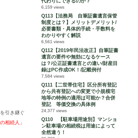
代わりにできるのか？
6,159 views
Q113【法務局 自筆証書遺言保管
制度とは？】メリットデメリット/
必要書類・具体的手続・手数料を
わかりやすく解説
6,561 views
Q112【2019年民法改正】自筆証書
遺言の要件や無効になるケース
は？/公正証書遺言との違い/財産目
録はPC作成OK！/記載例付
7,584 views
Q111【二世帯住宅】区分所有登記
から共有登記への変更で小規模宅
地等の特例の適用は可能か？合併
登記 等価交換の具体例
24,377 views
を引き継ぐ
Q110 【駐車場用途別】マンショ
の相続人」
ン駐車場の相続税は用途によって
全然違う！