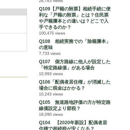
26,783 views
Q109【戸籍の附票】相続手続に便
利な「戸籍の附票」とは？住民票
や戸籍謄本との違いは？どこで入
）
手できるのか？
100,475 views
Q108 相続実務での「除籍謄本」
の意味
7,733 views
Q107 側方路線に他人が設定した
「特定路線価」がある場合
10,993 views
Q106「配偶者居住権」が消滅した
場合に税金はかかる？
10,243 views
Q105 無道路地評価の方が特定路
線価設定より節税？
18,090 views
Q104 【2020年新設】配偶者居
住権で相続税が安くなる？