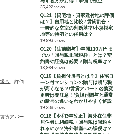
与する方がお得！事例で検証
25,422 views
Q121【貸宅地・貸家建付地の評価
は？】自用地と比較 / 賃貸割合・
一時的な空室の判断基準/小規模宅
地等の特例との併用は？
19,993 views
Q120【生前贈与】年間110万円ま
での「贈与税非課税枠」とは？契
約書や証拠は必要？贈与税率は？
13,864 views
Q119【負担付贈与とは？】住宅ロ
場合
、評価
ーン付マンションの贈与は贈与税
が高くなる？/賃貸アパート名義変
更時は要注意！/負担付贈与と通常
の贈与の違いをわかりやすく解説
19,238 views
Q118【令和3年改正】海外在住非
賃貸アパー
居住者に相続税・贈与税は課税さ
れるのか？海外財産への課税は？