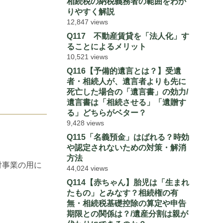
相続税の納税義務者の範囲をわか
りやすく解説
12,847 views
Q117 不動産賃貸を「法人化」す
ることによるメリット
10,521 views
Q116【予備的遺言とは？】受遺
者・相続人が、遺言者よりも先に
死亡した場合の「遺言書」の効力/
遺言書は「相続させる」「遺贈す
る」どちらがベター？
9,428 views
Q115「名義預金」はばれる？時効
や認定されないための対策・解消
方法
付事業の用に
44,024 views
Q114【赤ちゃん】胎児は「生まれ
たもの」とみなす？相続権の有
無・相続税基礎控除の算定や申告
期限との関係は？/遺産分割は親が