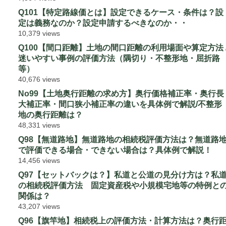
Q101【特定路線価とは】設定できるケース・条件は？設
定は義務なのか？設定申請するべきなのか・・
10,379 views
Q100【間口距離】土地の間口距離の利用場面や算定方法 
迷いやすい事例の評価方法（隅切り・不整形地・屈折路
等）
40,676 views
No99【土地奥行距離の求め方】奥行価格補正率・奥行長
大補正率・間口狭小補正率の違いを具体例で解説/不整形
地の奥行距離は？
48,331 views
Q98【無道路地】無道路地の相続税評価方法は？無道路
で評価できる場合・できない場合は？具体例で解説！
14,456 views
Q97【セットバックは？】私道と公道の見分け方は？私
の相続税評価方法 固定資産税や小規模宅地等の特例と
関係は？
43,207 views
Q96【旗竿地】相続税上の評価方法・計算方法は？奥行