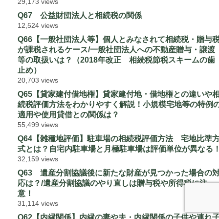
29,173 views
Q67 公益財団法人と相続税の関係
12,524 views
Q66【一般社団法人等】個人とみなされて相続税・贈与
が課税されるケース/一般社団法人への不動産贈与・譲渡
等の取扱いは？（2018年改正 相続税節税スキームの歯
止め）
20,703 views
Q65【貸家建付借地権】貸家建付地・借地権との違いや
続税評価方法をわかりやすく解説！小規模宅地等の特例
適用や使用貸借との関係は？
55,499 views
Q64【雑種地評価】駐車場の相続税評価方法 宅地比準
式とは？自宅内駐車場と月極駐車場は評価単位が異なる
32,159 views
Q63 遺産分割協議後に新たな財産が見つかった場合の
応は？/遺産分割協議のやり直しは贈与税や所得税に注
意！
31,114 views
Q62【内縁関係】内縁の妻や夫・内縁関係の子供や連れ