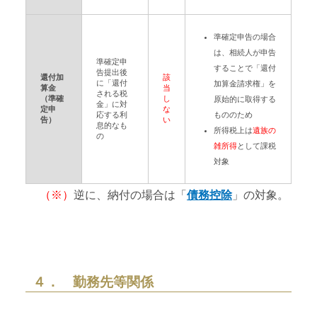
準確定申告の場合
は、相続人が申告
準確定申
することで「還付
告提出後
還付加
該
に「還付
加算金請求権」を
算金
当
される税
（準確
し
原始的に取得する
金」に対
定申
な
応する利
もののため
告）
い
息的なも
所得税上は
遺族の
の
雑所得
として課税
対象
（※）
逆に、納付の場合は「
債務控除
」の対象。
４． 勤務先等関係