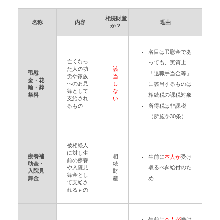
相続財産
名称
内容
理由
か？
名目は弔慰金であ
亡くなっ
っても、実質上
た人の功
該
弔慰
「退職手当金等」
労や家族
当
金・花
へのお見
し
に該当するものは
輪・葬
舞として
な
祭料
相続税の課税対象
支給され
い
るもの
所得税は非課税
（所施令30条）
被相続人
に対し生
療養補
相
生前に
本人が
受け
前の療養
助金・
続
や入院見
取るべき給付のた
入院見
財
舞金とし
舞金
産
め
て支給さ
れるもの
生前に
本人が
受け