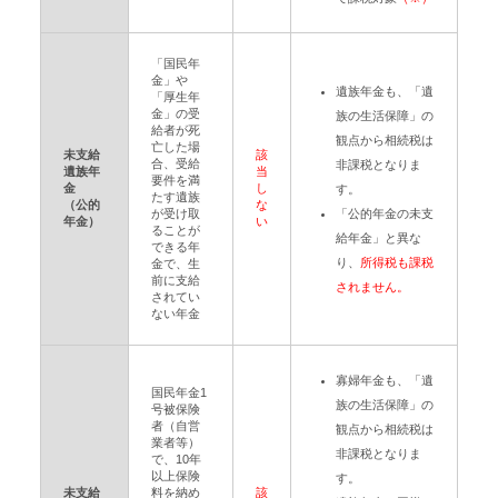
「国民年
金」や
遺族年金も、「遺
「厚生年
金」の受
族の生活保障」の
給者が死
観点から相続税は
亡した場
未支給
該
合、受給
非課税となりま
遺族年
当
要件を満
金
し
す。
たす遺族
（公的
な
が受け取
「公的年金の未支
年金）
い
ることが
給年金」と異な
できる年
り、
所得税も課税
金で、生
前に支給
されません。
されてい
ない年金
寡婦年金も、「遺
国民年金1
族の生活保障」の
号被保険
者（自営
観点から相続税は
業者等）
非課税となりま
で、10年
以上保険
す。
未支給
料を納め
該