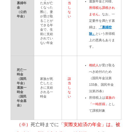
遺族年金と同様、
寡婦年
た夫が亡
当
金
くなった
し
所得税も課税され
（公的
際に、妻
な
ません。
なお、一
年金）
が受け取
い
ることが
定要件を満たす寡
できる年
婦は、
「寡婦控
金で、生
除」
という所得税
前に支給
されてい
上の恩典もありま
ない年金
す。
相続人
が受け取る
死亡一
べき給付のため
時金
（国民年金法第
（国民
家族が死
該
年金）
亡したと
当
133条、国民年金
遺族一
きに支給
し
法第25条）
時金
される一
な
（国民
時金
い
所得税上は
遺族の
年金基
「一時所得」
とし
金）
て課税対象
（※）
死亡時までに
「実際支給済の年金」は、被