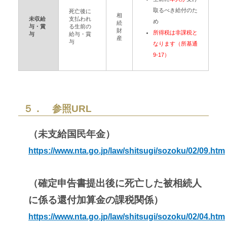
取るべき給付のた
死亡後に
相
未収給
支払われ
め
続
与・賞
る生前の
財
所得税は非課税と
与
給与・賞
産
与
なります（所基通
9-17）
５． 参照URL
（未支給国民年金）
https://www.nta.go.jp/law/shitsugi/sozoku/02/09.htm
（確定申告書提出後に死亡した被相続人
に係る還付加算金の課税関係）
https://www.nta.go.jp/law/shitsugi/sozoku/02/04.htm