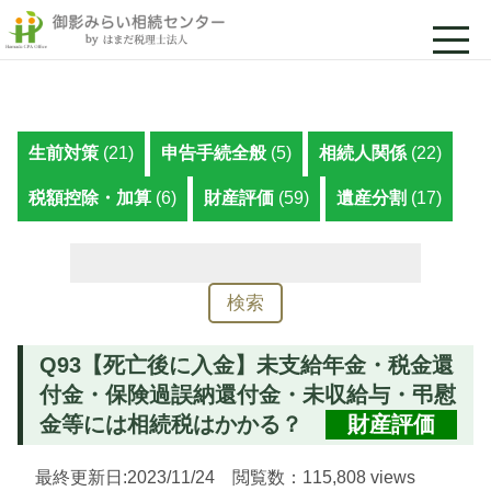
生前対策
(21)
申告手続全般
(5)
相続人関係
(22)
税額控除・加算
(6)
財産評価
(59)
遺産分割
(17)
検
索:
Q93【死亡後に入金】未支給年金・税金還
付金・保険過誤納還付金・未収給与・弔慰
金等には相続税はかかる？
財産評価
最終更新日:2023/11/24 閲覧数：115,808 views