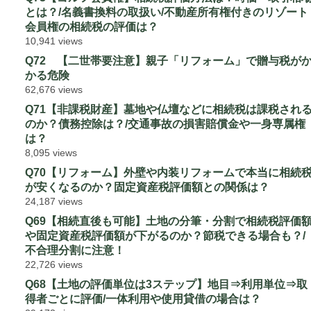
とは？/名義書換料の取扱い/不動産所有権付きのリゾート
会員権の相続税の評価は？
10,941 views
Q72 【二世帯要注意】親子「リフォーム」で贈与税が
かる危険
62,676 views
Q71【非課税財産】墓地や仏壇などに相続税は課税され
のか？債務控除は？/交通事故の損害賠償金や一身専属権
は？
8,095 views
Q70【リフォーム】外壁や内装リフォームで本当に相続
が安くなるのか？固定資産税評価額との関係は？
24,187 views
Q69【相続直後も可能】土地の分筆・分割で相続税評価
や固定資産税評価額が下がるのか？節税できる場合も？/
不合理分割に注意！
22,726 views
Q68【土地の評価単位は3ステップ】地目⇒利用単位⇒取
得者ごとに評価/一体利用や使用貸借の場合は？