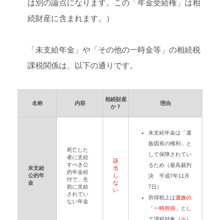
は別の論点になります。この「年金受給権」は相
続財産に含まれます。）
「未支給年金」や「その他の一時金等」の相続税
課税関係は、以下の通りです。
相続財産
名称
内容
理由
か？
未支給年金は「遺
族固有の権利」と
死亡した
して保障されてい
者に支給
該
すべき公
るため（最高裁判
未支給
当
的年金給
公的年
し
決 平成7年11月
付で、生
金
な
前に支給
7日）
い
されてい
所得税上は
遺族の
ない年金
「一時所得」
とし
て課税対象
（※）