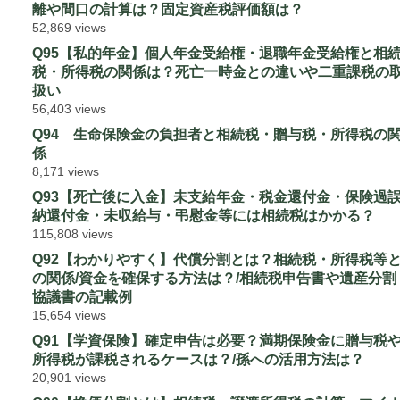
離や間口の計算は？固定資産税評価額は？
52,869 views
Q95【私的年金】個人年金受給権・退職年金受給権と相
税・所得税の関係は？死亡一時金との違いや二重課税の
扱い
56,403 views
Q94 生命保険金の負担者と相続税・贈与税・所得税の
係
8,171 views
Q93【死亡後に入金】未支給年金・税金還付金・保険過
納還付金・未収給与・弔慰金等には相続税はかかる？
115,808 views
Q92【わかりやすく】代償分割とは？相続税・所得税等
の関係/資金を確保する方法は？/相続税申告書や遺産分割
協議書の記載例
15,654 views
Q91【学資保険】確定申告は必要？満期保険金に贈与税
所得税が課税されるケースは？/孫への活用方法は？
20,901 views