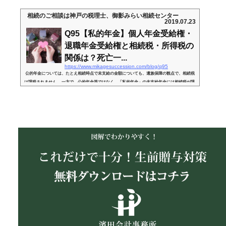
相続のご相談は神戸の税理士、御影みらい相続センター
2019.07.23
Q95【私的年金】個人年金受給権・
退職年金受給権と相続税・所得税の
関係は？死亡一...
https://www.mikagesuccession.com/blog/q95
公的年金については、たとえ相続時点で未支給の金額についても、遺族保障の観点で、相続税
は課税されません。 一方で、公的年金等ではなく、「私的年金」の未支給年金には相続税が課
税されるのでしょうか？例えば「個人年金」や「退職年金（企業年金）」などで、死亡後に遺
族に支給される年金等です。 「個人年金」や「退職年金」の受給期間中に死亡した場合、遺族
がその「受給権」を承継し、残りの期間の「年金」を受給できます。また、「死亡保険金」や
「満期保険金」も、一時金ではなく「年金形式」でもらう場合は...