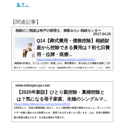
る？」
【関連記事】
相続のご相談は神戸の税理士、御影みらい相続センター
2017.04.28
Q14【葬式費用・債務控除】相続財
産から控除できる費用は？初七日費
用・位牌・医療...
https://www.mikagesuccession.com/blog/q14
相続税の計算は、亡くなった方の「財産」から、葬式費用や、借入金などの債務を控除して計
算することが可能です。つまり、その分、相続税額が安くなる効果があります。 しかし、葬式
費用・債務といってもさまざまな内容があります。今回は、どういった内容の支出が、相続税
上「債務控除・葬式費用」として控除できるのか？につき解説します。 １． 債務控除の対象
（イメージ図 亡くなられた方の財産・負債） （１）債務控除ができる債務の種類債務控除が
www.mikagecpa.com
できるものは、亡くなった人の負債で、支払うことが確定...
【2020年新設】ひとり親控除・寡婦控除と
は？気になる母子家庭、未婚のシングルマ...
https://www.mikagecpa.com/archives/3602/
令和2年より、従来の寡婦控除に加えて、ひとり親控除の制度が創設されました。広くシングル
マザー全般に認められる制度のため、適用できる方も多いかと思います。なお、従来の寡婦控
除の制度は廃止されず、引き続き適用が可能です。