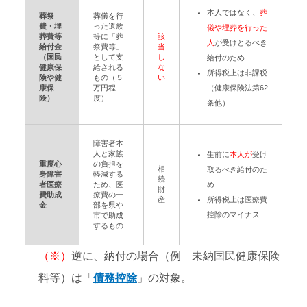
本人ではなく、
葬
葬祭
葬儀を行
費・埋
った遺族
儀や埋葬を行った
葬費等
等に「葬
該
人
が受けとるべき
給付金
祭費等」
当
（国民
として支
し
給付のため
健康保
給される
な
所得税上は非課税
険や健
もの（５
い
康保
万円程
（健康保険法第62
険）
度）
条他）
障害者本
人と家族
生前に
本人が
受け
重度心
の負担を
相
取るべき給付のた
身障害
軽減する
続
者医療
ため、医
め
財
費助成
療費の一
産
所得税上は医療費
金
部を県や
控除のマイナス
市で助成
するもの
（※）
逆に、納付の場合（例 未納国民健康保険
料等）は「
債務控除
」の対象。