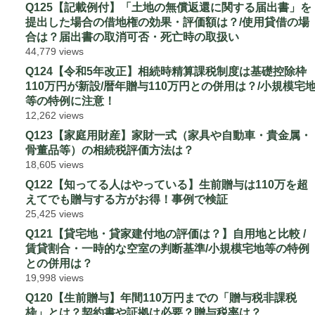
Q125【記載例付】「土地の無償返還に関する届出書」を
提出した場合の借地権の効果・評価額は？/使用貸借の場
合は？届出書の取消可否・死亡時の取扱い
44,779 views
Q124【令和5年改正】相続時精算課税制度は基礎控除枠
110万円が新設/暦年贈与110万円との併用は？/小規模宅
等の特例に注意！
12,262 views
Q123【家庭用財産】家財一式（家具や自動車・貴金属・
骨董品等）の相続税評価方法は？
18,605 views
Q122【知ってる人はやっている】生前贈与は110万を超
えてでも贈与する方がお得！事例で検証
25,425 views
Q121【貸宅地・貸家建付地の評価は？】自用地と比較 /
賃貸割合・一時的な空室の判断基準/小規模宅地等の特例
との併用は？
19,998 views
Q120【生前贈与】年間110万円までの「贈与税非課税
枠」とは？契約書や証拠は必要？贈与税率は？