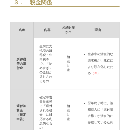
３． 税金関係
相続財産
名称
内容
理由
か？
生前に支
払済の所
生存中の潜在的な
得税・住
相
所得税
民税等
請求権が、死亡に
続
等の還
で、「納
財
より顕在化したた
付金
めすぎ」
産
の金額が
め
（※）
還付され
るもの
確定申告
書提出後
暦年終了時に、被
還付加
に「還付
相
相続人に「還付請
算金
される税
続
（確定
金」に対
財
求権」が潜在的に
申告）
応する利
産
存在しているため
息的なも
の