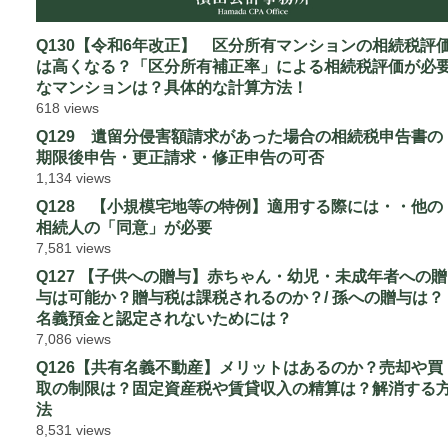
Q130【令和6年改正】 区分所有マンションの相続税評
は高くなる？「区分所有補正率」による相続税評価が必
なマンションは？具体的な計算方法！
618 views
Q129 遺留分侵害額請求があった場合の相続税申告書の
期限後申告・更正請求・修正申告の可否
1,134 views
Q128 【小規模宅地等の特例】適用する際には・・他の
相続人の「同意」が必要
7,581 views
Q127 【子供への贈与】赤ちゃん・幼児・未成年者への贈
与は可能か？贈与税は課税されるのか？/ 孫への贈与は？
名義預金と認定されないためには？
7,086 views
Q126【共有名義不動産】メリットはあるのか？売却や買
取の制限は？固定資産税や賃貸収入の精算は？解消する
法
8,531 views