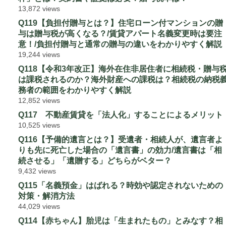
13,872 views
Q119【負担付贈与とは？】住宅ローン付マンションの贈
与は贈与税が高くなる？/賃貸アパート名義変更時は要注
意！/負担付贈与と通常の贈与の違いをわかりやすく解説
19,244 views
Q118【令和3年改正】海外在住非居住者に相続税・贈与
は課税されるのか？海外財産への課税は？相続税の納税
務者の範囲をわかりやすく解説
12,852 views
Q117 不動産賃貸を「法人化」することによるメリット
10,525 views
Q116【予備的遺言とは？】受遺者・相続人が、遺言者よ
りも先に死亡した場合の「遺言書」の効力/遺言書は「相
続させる」「遺贈する」どちらがベター？
9,432 views
Q115「名義預金」はばれる？時効や認定されないための
対策・解消方法
44,029 views
Q114【赤ちゃん】胎児は「生まれたもの」とみなす？相