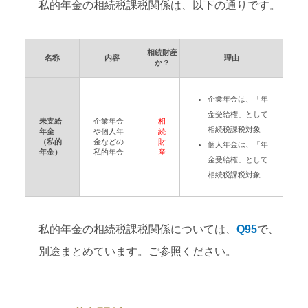
私的年金の相続税課税関係は、以下の通りです。
相続財産
名称
内容
理由
か？
企業年金は、「年
金受給権」として
未支給
企業年金
相
相続税課税対象
年金
や個人年
続
（私的
金などの
財
個人年金は、「年
年金）
私的年金
産
金受給権」として
相続税課税対象
私的年金の相続税課税関係については、
Q95
で、
別途まとめています。ご参照ください。