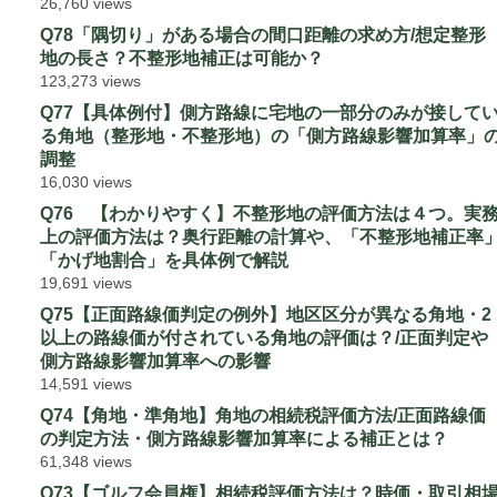
26,760 views
Q78「隅切り」がある場合の間口距離の求め方/想定整形
地の長さ？不整形地補正は可能か？
123,273 views
Q77【具体例付】側方路線に宅地の一部分のみが接して
る角地（整形地・不整形地）の「側方路線影響加算率」
調整
16,030 views
Q76 【わかりやすく】不整形地の評価方法は４つ。実
上の評価方法は？奥行距離の計算や、「不整形地補正率
「かげ地割合」を具体例で解説
19,691 views
Q75【正面路線価判定の例外】地区区分が異なる角地・2
以上の路線価が付されている角地の評価は？/正面判定や
側方路線影響加算率への影響
14,591 views
Q74【角地・準角地】角地の相続税評価方法/正面路線価
の判定方法・側方路線影響加算率による補正とは？
61,348 views
Q73【ゴルフ会員権】相続税評価方法は？時価・取引相