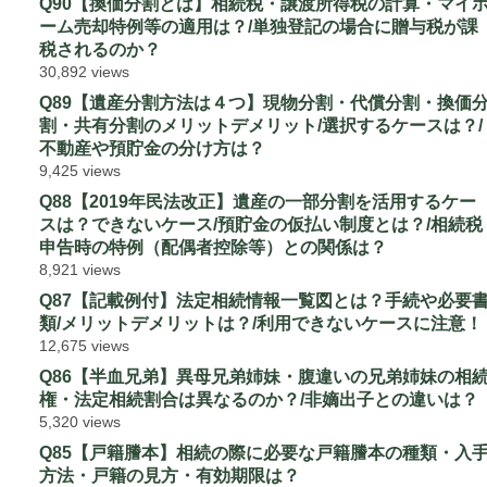
Q90【換価分割とは】相続税・譲渡所得税の計算・マイ
ーム売却特例等の適用は？/単独登記の場合に贈与税が課
税されるのか？
30,892 views
Q89【遺産分割方法は４つ】現物分割・代償分割・換価
割・共有分割のメリットデメリット/選択するケースは？/
不動産や預貯金の分け方は？
9,425 views
Q88【2019年民法改正】遺産の一部分割を活用するケー
スは？できないケース/預貯金の仮払い制度とは？/相続税
申告時の特例（配偶者控除等）との関係は？
8,921 views
Q87【記載例付】法定相続情報一覧図とは？手続や必要
類/メリットデメリットは？/利用できないケースに注意！
12,675 views
Q86【半血兄弟】異母兄弟姉妹・腹違いの兄弟姉妹の相
権・法定相続割合は異なるのか？/非嫡出子との違いは？
5,320 views
Q85【戸籍謄本】相続の際に必要な戸籍謄本の種類・入
方法・戸籍の見方・有効期限は？