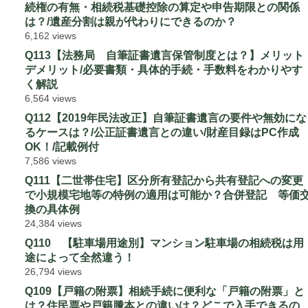
続権の有無・相続税基礎控除の算定や申告期限との関係
は？/遺産分割は親が代わりにできるのか？
6,162 views
Q113【法務局 自筆証書遺言保管制度とは？】メリット
デメリット/必要書類・具体的手続・手数料をわかりやす
く解説
6,564 views
Q112【2019年民法改正】自筆証書遺言の要件や無効にな
るケースは？/公正証書遺言との違い/財産目録はPC作成
OK！/記載例付
7,586 views
Q111【二世帯住宅】区分所有登記から共有登記への変更
で小規模宅地等の特例の適用は可能か？合併登記 等価
換の具体例
24,384 views
Q110 【駐車場用途別】マンション駐車場の相続税は用
途によって全然違う！
26,794 views
Q109【戸籍の附票】相続手続に便利な「戸籍の附票」と
は？住民票や戸籍謄本との違いは？どこで入手できるの