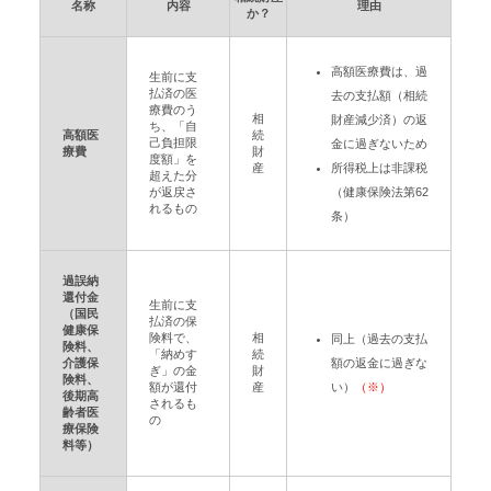
名称
内容
理由
か？
高額医療費は、過
生前に支
払済の医
去の支払額（相続
療費のう
相
財産減少済）の返
ち、「自
高額医
続
己負担限
金に過ぎないため
療費
財
度額」を
産
所得税上は非課税
超えた分
が返戻さ
（健康保険法第62
れるもの
条）
過誤納
還付金
生前に支
（国民
払済の保
健康保
険料で、
相
同上（過去の支払
険料、
「納めす
続
介護保
額の返金に過ぎな
ぎ」の金
財
険料、
額が還付
産
い）
（※）
後期高
されるも
齢者医
の
療保険
料等）