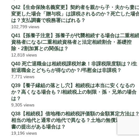
Q42【生命保険名義変更】契約者を親から子・夫から妻
変更した場合「贈与税」は課税されるのか？死亡した場
は？支払調書で税務署にばれる？
102,799 views
Q41【孫養子注意】孫養子が代襲相続する場合は二重相
資格者になる/二重相続資格者と法定相続割合・基礎控
除・2割加算との関係は？
12,818 views
Q40 死亡退職金は相続税課税対象！非課税限度額は？/生
前退職金とどちらが得なのか？/弔慰金は非課税？
7,771 views
Q39【養子縁組の落とし穴】相続税は本当に安くなるの
か？高くなる場合も？/相続税上の制限・孫・兄弟の場合
は？
9,305 views
Q38【相続税】借地権の相続税評価額の金額算定方法は
相当の地代と通常の地代で異なる？土地の無償返還の届
書の提出がある場合は？
19,196 views