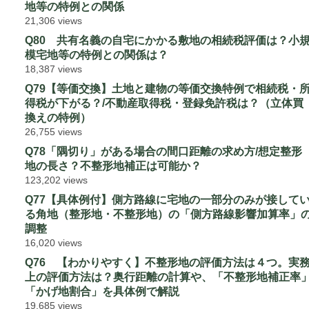
地等の特例との関係
21,306 views
Q80 共有名義の自宅にかかる敷地の相続税評価は？小
模宅地等の特例との関係は？
18,387 views
Q79【等価交換】土地と建物の等価交換特例で相続税・
得税が下がる？/不動産取得税・登録免許税は？（立体買
換えの特例）
26,755 views
Q78「隅切り」がある場合の間口距離の求め方/想定整形
地の長さ？不整形地補正は可能か？
123,202 views
Q77【具体例付】側方路線に宅地の一部分のみが接して
る角地（整形地・不整形地）の「側方路線影響加算率」
調整
16,020 views
Q76 【わかりやすく】不整形地の評価方法は４つ。実
上の評価方法は？奥行距離の計算や、「不整形地補正率
「かげ地割合」を具体例で解説
19,685 views