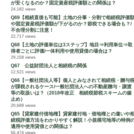
が安くなるのか？固定資産税評価額との関係は？
24,182 views
Q69【相続直後も可能】土地の分筆・分割で相続税評価
や固定資産税評価額が下がるのか？節税できる場合も？/
不合理分割に注意！
22,717 views
Q68【土地の評価単位は3ステップ】地目⇒利用単位⇒取
得者ごとに評価/一体利用や使用貸借の場合は？
29,158 views
Q67 公益財団法人と相続税の関係
12,521 views
Q66【一般社団法人等】個人とみなされて相続税・贈与
が課税されるケース/一般社団法人への不動産贈与・譲渡
等の取扱いは？（2018年改正 相続税節税スキームの歯
止め）
20,688 views
Q65【貸家建付借地権】貸家建付地・借地権との違いや
続税評価方法をわかりやすく解説！小規模宅地等の特例
適用や使用貸借との関係は？
55,474 views