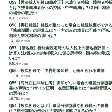
Q59【民法成人年齢18歳改正】未成年者控除・障害者控
とは？扶養義務者からの控除・申告義務は？/２回目相続
の場合の取扱い
8,317 views
Q58【再転相続】相続が重なった場合に相続放棄ができ
「熟慮期間」の起算点は？一方のみの放棄は可能？/再転
相続と数次相続の違いは？
13,102 views
Q57 【借地権】権利金設定時の法人税上の借地権評価・
計算方法/個人の借地権収入に係る所得税・贈与税の取扱
いは？
9,514 views
Q56 数次相続で「申告期限延長」が認められる事例
11,191 views
Q55【海外在住非居住者】実印がない場合の遺産分割協
書の押印は？/サイン証明・在留証明書とは？/納税管理人
の選任は？
19,781 views
Q54【数次相続とは？】遺産分割協議や相続税への影響
は？申告期限の例外は？登記は省略できるのか？