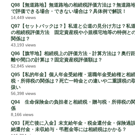
Q98【無道路地】無道路地の相続税評価方法は？無道路
で評価できる場合・できない場合は？具体例で解説！
14,449 views
Q97【セットバックは？】私道と公道の見分け方は？私
の相続税評価方法 固定資産税や小規模宅地等の特例と
関係は？
43,193 views
Q96【旗竿地】相続税上の評価方法・計算方法は？奥行
離や間口の計算は？固定資産税評価額は？
52,845 views
Q95【私的年金】個人年金受給権・退職年金受給権と相
税・所得税の関係は？死亡一時金との違いや二重課税の
扱い
56,398 views
Q94 生命保険金の負担者と相続税・贈与税・所得税の
係
8,166 views
Q93【死亡後に入金】未支給年金・税金還付金・保険過
納還付金・未収給与・弔慰金等には相続税はかかる？