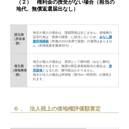
（２） 権利金の授受がない場合（相当の
地代、無償返還届出なし）
地主が個人の場合は、課税関係は生じません。借地権の
貸主側
設定行為は「資産の譲渡」に該当しないため、
みなし譲
（所有者
渡所得課税
（時価の2分1未満で譲渡）の適用はありませ
側）
ん（所得税基本通達59-5）。
地主が個人の場合は、原則として贈与税（みなし贈与）
借主側
が課税されますが、無償や固定資産税相当の場合は、
使
（借地権者
用貸借
となるため、贈与税はかかりません。
側）
地主が法人の場合は所得税（賞与or一時所得）が課税さ
れます。
６． 法人税上の借地権評価額算定