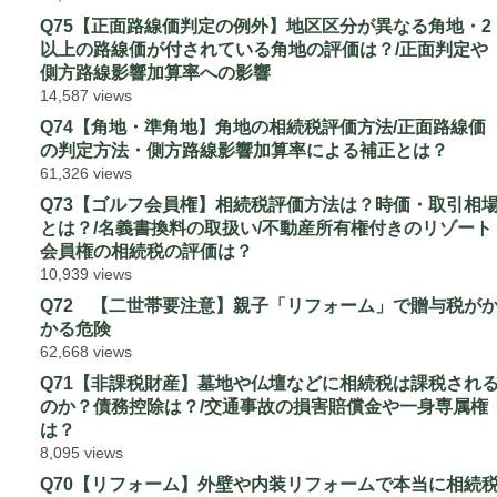
Q75【正面路線価判定の例外】地区区分が異なる角地・2
以上の路線価が付されている角地の評価は？/正面判定や
側方路線影響加算率への影響
14,587 views
Q74【角地・準角地】角地の相続税評価方法/正面路線価
の判定方法・側方路線影響加算率による補正とは？
61,326 views
Q73【ゴルフ会員権】相続税評価方法は？時価・取引相
とは？/名義書換料の取扱い/不動産所有権付きのリゾート
会員権の相続税の評価は？
10,939 views
Q72 【二世帯要注意】親子「リフォーム」で贈与税が
かる危険
62,668 views
Q71【非課税財産】墓地や仏壇などに相続税は課税され
のか？債務控除は？/交通事故の損害賠償金や一身専属権
は？
8,095 views
Q70【リフォーム】外壁や内装リフォームで本当に相続