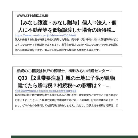
www.creabiz.co.jp
【みなし譲渡・みなし贈与】個人⇒法人・個
人に不動産等を低額譲渡した場合の所得税...
https://www.creabiz.co.jp/shisanzei/66.html/
個人が保有する財産を時価より低く売却した場合、売り手・買い手それぞれの課税関係がどの
ようになるのか？を仕訳例でまとめます。相手先が個人なのか？法人なのか？でそれぞれ課税
される税金が異なります。個人から法人成りする場合にも関連する論点です。
相続のご相談は神戸の税理士、御影みらい相続センター -
Q33 【2世帯要注意】親の土地に子供が建物
建てたら贈与税？相続税への影響は？ - ...
http://www.mikagesuccession.com/blog/q33
親の土地上に子供が建物を建てる場合もあると思います。通常家賃などのやりとりはされない
と思います。こういった無償の賃貸は使用貸借と呼ばれ、「借地権」はゼロ評価されます。つ
まり、ゼロのものを贈与しても贈与税は発生しません。ただし、当該土地を相続する際は、自
用地として評価しますので、つじつまがあいます。