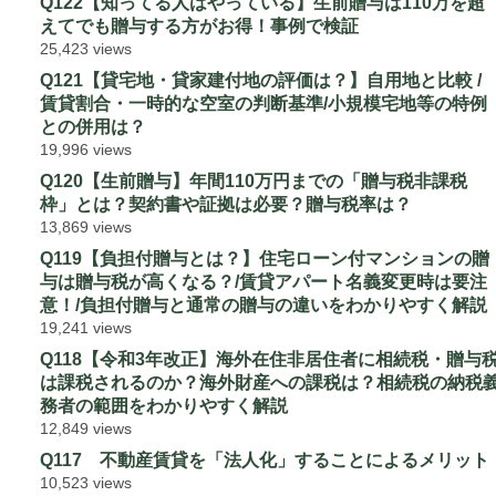
Q122【知ってる人はやっている】生前贈与は110万を超
えてでも贈与する方がお得！事例で検証
25,423 views
Q121【貸宅地・貸家建付地の評価は？】自用地と比較 /
賃貸割合・一時的な空室の判断基準/小規模宅地等の特例
との併用は？
19,996 views
Q120【生前贈与】年間110万円までの「贈与税非課税
枠」とは？契約書や証拠は必要？贈与税率は？
13,869 views
Q119【負担付贈与とは？】住宅ローン付マンションの贈
与は贈与税が高くなる？/賃貸アパート名義変更時は要注
意！/負担付贈与と通常の贈与の違いをわかりやすく解説
19,241 views
Q118【令和3年改正】海外在住非居住者に相続税・贈与
は課税されるのか？海外財産への課税は？相続税の納税
務者の範囲をわかりやすく解説
12,849 views
Q117 不動産賃貸を「法人化」することによるメリット
10,523 views