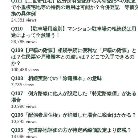
Q111【二世帯住宅】区分所有登記から共有登記への変更
で小規模宅地等の特例の適用は可能か？合併登記 等価
換の具体例
24,381 views
Q110 【駐車場用途別】マンション駐車場の相続税は用
途によって全然違う！
26,785 views
Q109【戸籍の附票】相続手続に便利な「戸籍の附票」と
は？住民票や戸籍謄本との違いは？どこで入手できるの
か？
100,486 views
Q108 相続実務での「除籍謄本」の意味
7,735 views
Q107 側方路線に他人が設定した「特定路線価」がある
場合
10,996 views
Q106「配偶者居住権」が消滅した場合に税金はかかる？
10,243 views
Q105 無道路地評価の方が特定路線価設定より節税？
18,096 views