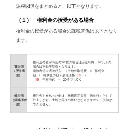
課税関係をまとめると、以下となります。
（１） 権利金の授受がある場合
権利金の授受がある場合の課税関係は以下となり
ます。
権利金の額が時価の1/2超の場合は譲渡所得、1/2以下の
貸主側
場合は不動産所得となります。
（所有者
譲渡所得＝譲渡収入－（土地の取得費 × 権利金
側）
額 / 権利金の額＋底地価格
（※）
）
（※）
年額地代 × 20倍でもOK
借主側
権利金を支払った側は、無形固定資産（借地権）として
（借地権者
計上します。土地と同様の扱いとなりますので、償却は
側）
できません。