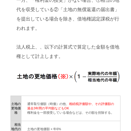
一方、「権利金の授受」がない場合、①相当の地
代を収受している②「土地の無償返還の届出書」
を提出している場合を除き、借地権認定課税が行
われます。
法人税上、、以下の計算式で算定した金額を借地
権として計上します。
土地の
通常取引価額（時価）の他、
相続税評価額や、その評価額の
更地価
過去3年間の平均額などもOK
格
権利金を一部授受している場合などは、その額を控除する。
相当
地代の
土地の更地価額 × 年6%