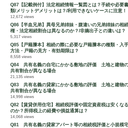
Q87【記載例付】法定相続情報一覧図とは？手続や必要
類/メリットデメリットは？/利用できないケースに注意！
12,672 views
Q86【半血兄弟】異母兄弟姉妹・腹違いの兄弟姉妹の相
権・法定相続割合は異なるのか？/非嫡出子との違いは？
5,317 views
Q85【戸籍謄本】相続の際に必要な戸籍謄本の種類・入
方法・戸籍の見方・有効期限は？
8,558 views
Q84 共有名義の自宅にかかる敷地の評価 土地と建物
共有割合が異なる場合
21,135 views
Q83 共有名義の貸家にかかる敷地の評価 土地と建物
共有割合が異なる場合
14,998 views
Q82【賃貸併用住宅】相続税評価や固定資産税は安くな
のか？所得税上の経費や損益通算は？
14,068 views
Q81 共有名義の貸家アパート等の相続税評価と小規模