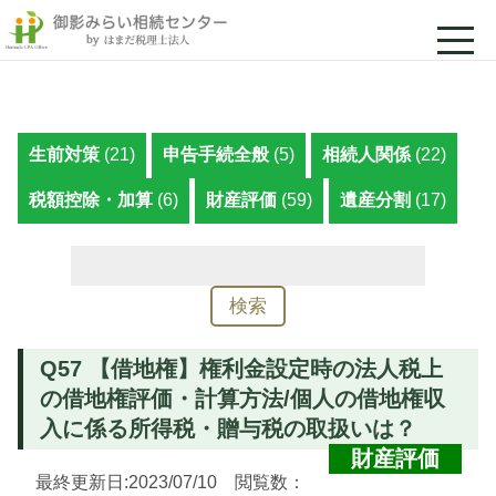
生前対策
(21)
申告手続全般
(5)
相続人関係
(22)
税額控除・加算
(6)
財産評価
(59)
遺産分割
(17)
検
索:
Q57 【借地権】権利金設定時の法人税上
の借地権評価・計算方法/個人の借地権収
入に係る所得税・贈与税の取扱いは？
財産評価
最終更新日:2023/07/10 閲覧数：