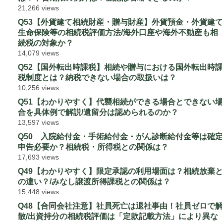
21,266 views
Q53【外貨建て相続財産・贈与財産】外貨預金・外貨建
生命保険等の相続税評価方法/海外口座や海外不動産も相
続税の対象か？
14,079 views
Q52【国外転出時課税】相続や贈与における国外転出時
税制度とは？納税できない場合の取扱いは？
10,256 views
Q51【わかりやすく】代襲相続ができる場合とできない
合を具体例で解説/遺留分は認められるのか？
13,597 views
Q50 入院給付金・手術給付金・がん診断給付金等は確
申告必要か？相続税・所得税との関係は？
17,693 views
Q49【わかりやすく】限定承認の利用場面は？相続放棄
の違い？/みなし譲渡所得課税との関係は？
15,448 views
Q48【合同会社注意】社員死亡は退社事由！社員ゼロで
散/出資持分の相続税評価は「定款記載方法」により異な