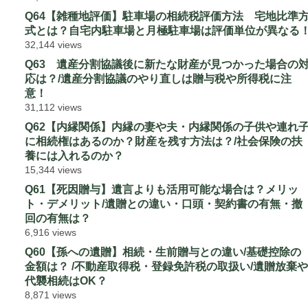
Q64【雑種地評価】駐車場の相続税評価方法 宅地比準
式とは？自宅内駐車場と月極駐車場は評価単位が異なる
32,144 views
Q63 遺産分割協議後に新たな財産が見つかった場合の
応は？/遺産分割協議のやり直しは贈与税や所得税に注
意！
31,112 views
Q62【内縁関係】内縁の妻や夫・内縁関係の子供や連れ
に相続権はあるのか？財産を残す方法は？/社会保険の扶
養には入れるのか？
15,344 views
Q61【死因贈与】遺言よりも活用可能な場合は？メリッ
ト・デメリット/遺贈との違い・口頭・契約書の有無・撤
回の有無は？
6,916 views
Q60【孫への遺贈】相続・生前贈与との違い/基礎控除の
金額は？ /不動産取得税・登録免許税の取扱い/遺贈放棄や
代襲相続はOK？
8,871 views