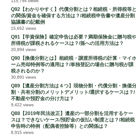
115,794 views
Q92【わかりやすく】代償分割とは？相続税・所得税等
の関係/資金を確保する方法は？/相続税申告書や遺産分割
協議書の記載例
15,652 views
Q91【学資保険】確定申告は必要？満期保険金に贈与税
所得税が課税されるケースは？/孫への活用方法は？
20,894 views
Q90【換価分割とは】相続税・譲渡所得税の計算・マイ
ーム売却特例等の適用は？/単独登記の場合に贈与税が課
税されるのか？
30,891 views
Q89【遺産分割方法は４つ】現物分割・代償分割・換価
割・共有分割のメリットデメリット/選択するケースは？/
不動産や預貯金の分け方は？
9,422 views
Q88【2019年民法改正】遺産の一部分割を活用するケー
スは？できないケース/預貯金の仮払い制度とは？/相続税
申告時の特例（配偶者控除等）との関係は？
8,915 views