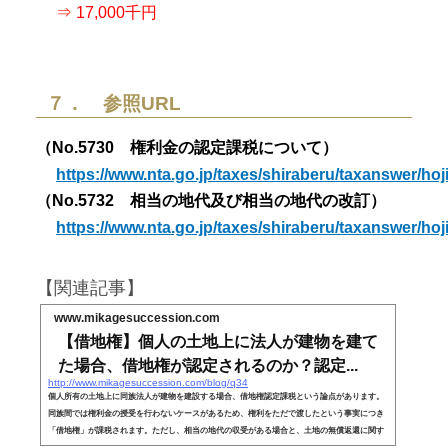
⇒ 17,000千円
７． 参照URL
（No.5730 権利金の認定課税について）
https://www.nta.go.jp/taxes/shiraberu/taxanswer/hoj
（No.5732 相当の地代及び相当の地代の改訂）
https://www.nta.go.jp/taxes/shiraberu/taxanswer/hoj
【関連記事】
www.mikagesuccession.com
【借地権】個人の土地上に法人が建物を建て
た場合、借地権が認定されるのか？認定...
http://www.mikagesuccession.com/blog/q34
個人所有の土地上に同族法人が建物を建設する場合、借地権認定課税という論点があります。
同族間では権利金の授受を行わないケースがあるため、権利をただで渡したという事実につき
「借地権」が課税されます。ただし、相当の地代の収受がある場合と、土地の無償返還に関す
る届出書の提出がある場合は、例外的に課税されません。