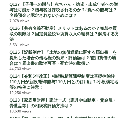
Q127 【子供への贈与】赤ちゃん・幼児・未成年者への贈
与は可能か？贈与税は課税されるのか？/ 孫への贈与は？
名義預金と認定されないためには？
7,078 views
Q126【共有名義不動産】メリットはあるのか？売却や買
取の制限は？固定資産税や賃貸収入の精算は？解消する
法
8,531 views
Q125【記載例付】「土地の無償返還に関する届出書」を
提出した場合の借地権の効果・評価額は？/使用貸借の場
合は？届出書の取消可否・死亡時の取扱い
44,733 views
Q124【令和5年改正】相続時精算課税制度は基礎控除枠
110万円が新設/暦年贈与110万円との併用は？/小規模宅
等の特例に注意！
12,256 views
Q123【家庭用財産】家財一式（家具や自動車・貴金属・
骨董品等）の相続税評価方法は？
18,600 views