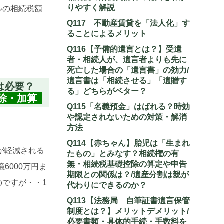
りやすく解説
ルの相続税額
Q117 不動産賃貸を「法人化」す
ることによるメリット
Q116【予備的遺言とは？】受遺
者・相続人が、遺言者よりも先に
死亡した場合の「遺言書」の効力/
遺言書は「相続させる」「遺贈す
は必要？
る」どちらがベター？
除・加算
Q115「名義預金」はばれる？時効
や認定されないための対策・解消
方法
Q114【赤ちゃん】胎児は「生まれ
が軽減される
たもの」とみなす？相続権の有
無・相続税基礎控除の算定や申告
6000万円ま
期限との関係は？/遺産分割は親が
のですが・・1
代わりにできるのか？
Q113【法務局 自筆証書遺言保管
制度とは？】メリットデメリット/
必要書類・具体的手続・手数料を