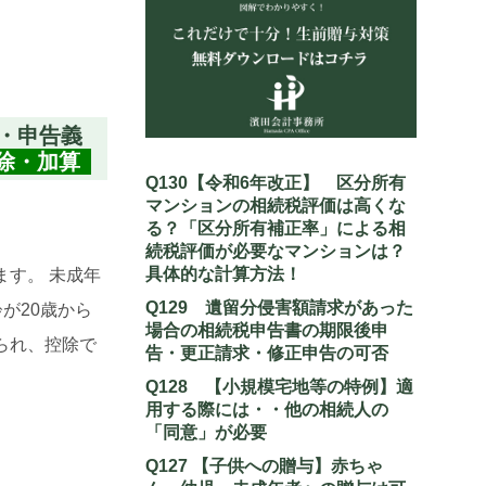
・申告義
除・加算
Q130【令和6年改正】 区分所有
マンションの相続税評価は高くな
る？「区分所有補正率」による相
続税評価が必要なマンションは？
具体的な計算方法！
す。 未成年
Q129 遺留分侵害額請求があった
が20歳から
場合の相続税申告書の期限後申
られ、控除で
告・更正請求・修正申告の可否
Q128 【小規模宅地等の特例】適
用する際には・・他の相続人の
「同意」が必要
Q127 【子供への贈与】赤ちゃ