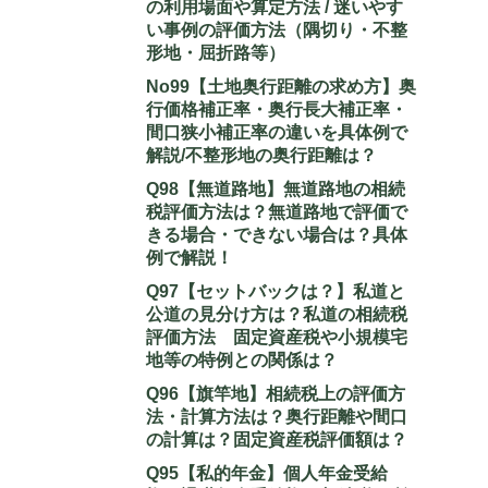
の利用場面や算定方法 / 迷いやす
い事例の評価方法（隅切り・不整
形地・屈折路等）
No99【土地奥行距離の求め方】奥
行価格補正率・奥行長大補正率・
間口狭小補正率の違いを具体例で
解説/不整形地の奥行距離は？
Q98【無道路地】無道路地の相続
税評価方法は？無道路地で評価で
きる場合・できない場合は？具体
例で解説！
Q97【セットバックは？】私道と
公道の見分け方は？私道の相続税
評価方法 固定資産税や小規模宅
地等の特例との関係は？
Q96【旗竿地】相続税上の評価方
法・計算方法は？奥行距離や間口
の計算は？固定資産税評価額は？
Q95【私的年金】個人年金受給