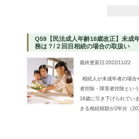
検
索:
Q59【民法成人年齢18歳改正】未
務は？/２回目相続の場合の取扱い
最終更新日:2022/11/22
相続人が未成年者の場合や
者控除・障害者控除という
18歳に引き下げられてい
きる相続税額が2年分（2