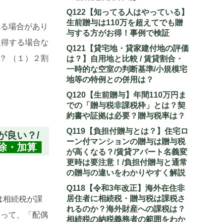
Q122【知ってる人はやっている】
生前贈与は110万を超えてでも贈
れる場合があり
与する方がお得！事例で検証
取得する場合な
Q121【貸宅地・貸家建付地の評価
？ （１）２割
は？】自用地と比較 / 賃貸割合・
一時的な空室の判断基準/小規模宅
地等の特例との併用は？
Q120【生前贈与】年間110万円ま
での「贈与税非課税枠」とは？契
約書や証拠は必要？贈与税率は？
Q119【負担付贈与とは？】住宅ロ
が良い？/
ーン付マンションの贈与は贈与税
除・加算
が高くなる？/賃貸アパート名義変
更時は要注意！/負担付贈与と通常
の贈与の違いをわかりやすく解説
Q118【令和3年改正】海外在住非
居住者に相続税・贈与税は課税さ
は相続税が課
れるのか？海外財産への課税は？
いって、「配偶
相続税の納税義務者の範囲をわか