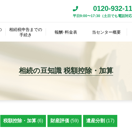
0120-932-1
平日9:00〜17:30（土日でも電話対
相
続
資
遺
税
人
産･
の
相続税申告までの
産
理
報酬･料金表
当センター概要
の
相
負
相
手続き
最
遺
分
士
確
続
準
債
続
初
言
割
名
アク
事
定
方
確
の
税
相続税
スタ
の
書
協
義
報酬事
その他
代表
代表
セス
務
遺
法
定
詳
申
報酬料
ッフ
手
の
議
変
例
の料金
挨拶
経歴
マッ
所
産
の
申
細
告･
金
紹介
続
確
書
更
プ
へ
の
決
告
調
納
き
認
の
の
概
定
査･
付
作
質
相続の豆知識 税額控除・加算
要
鑑
成
問
把
定
握
税額控除・加算
(6)
財産評価
(59)
遺産分割
(17)