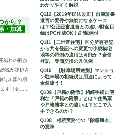
わかりやすく解説
Q112【2019年民法改正】自筆証書
遺言の要件や無効になるケース
つから？
は？/公正証書遺言との違い/財産目
除・加算
録はPC作成OK！/記載例付
Q111【二世帯住宅】区分所有登記
から共有登記への変更で小規模宅
地等の特例の適用は可能か？合併
税逃れの観点
登記 等価交換の具体例
相続税が課税さ
Q110 【駐車場用途別】マンショ
ン駐車場の相続税は用途によって
贈与加算の期
全然違う！
ります（令……
Q109【戸籍の附票】相続手続に便
利な「戸籍の附票」とは？住民票
や戸籍謄本との違いは？どこで入
手できるのか？
Q108 相続実務での「除籍謄本」
の意味