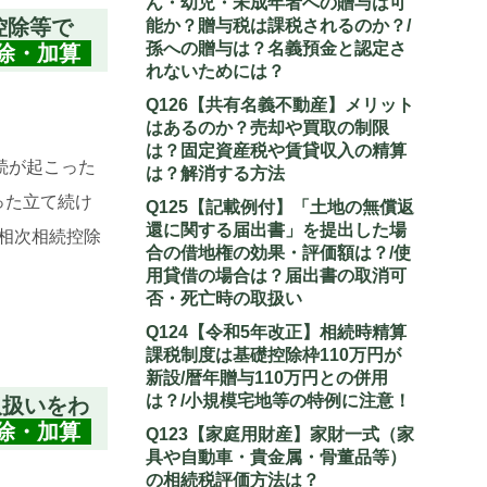
ん・幼児・未成年者への贈与は可
控除等で
能か？贈与税は課税されるのか？/
孫への贈与は？名義預金と認定さ
除・加算
れないためには？
Q126【共有名義不動産】メリット
はあるのか？売却や買取の制限
は？固定資産税や賃貸収入の精算
続けに相続が起こった
は？解消する方法
った立て続け
Q125【記載例付】「土地の無償返
還に関する届出書」を提出した場
相次相続控除
合の借地権の効果・評価額は？/使
用貸借の場合は？届出書の取消可
否・死亡時の取扱い
Q124【令和5年改正】相続時精算
課税制度は基礎控除枠110万円が
新設/暦年贈与110万円との併用
は？/小規模宅地等の特例に注意！
取扱いをわ
除・加算
Q123【家庭用財産】家財一式（家
具や自動車・貴金属・骨董品等）
の相続税評価方法は？