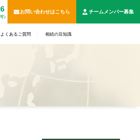
16
お問い合わせはこちら
チームメンバー募集
応可）
遺
相
産
よくあるご質問
相続の豆知識
続
相
分
事
放
続
生
申
割･
税
業
棄･
人･
知らない
前
告
名
務
承
相続の豆
準
相
と損する
対
全
義
調
継
知識
確
続
相続対策
策
般
変
査
関
定
財
更
連
申
産
関
告
係